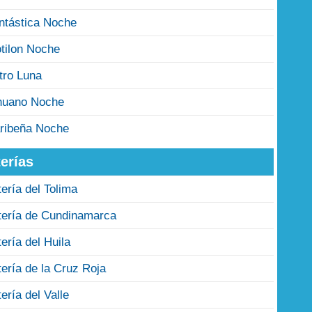
ntástica Noche
tilon Noche
tro Luna
nuano Noche
ribeña Noche
erías
tería del Tolima
tería de Cundinamarca
tería del Huila
tería de la Cruz Roja
tería del Valle