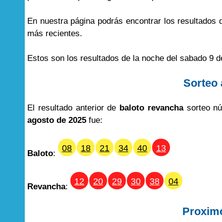
En nuestra página podrás encontrar los resultados
más recientes.
Estos son los resultados de la noche del sabado 9 d
Sorteo 
El resultado anterior de
baloto revancha
sorteo nú
agosto de 2025
fue:
08
18
21
34
40
13
Baloto
:
12
20
29
30
38
04
Revancha
:
Proxim