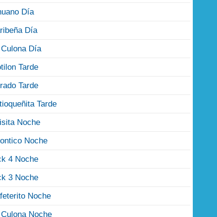
nuano Día
ribeña Día
 Culona Día
tilon Tarde
rado Tarde
tioqueñita Tarde
isita Noche
ontico Noche
ck 4 Noche
ck 3 Noche
feterito Noche
 Culona Noche