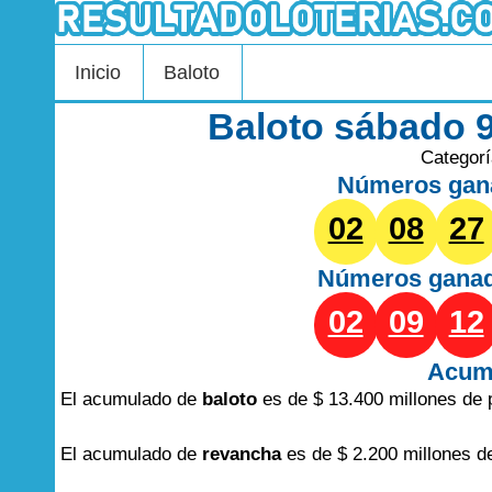
Inicio
Baloto
Baloto sábado 
Categor
Números gan
02
08
27
Números gana
02
09
12
Acum
El acumulado de
baloto
es de $ 13.400 millones de 
El acumulado de
revancha
es de $ 2.200 millones d