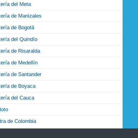
tería del Meta
tería de Manizales
tería de Bogotá
tería del Quindío
tería de Risaralda
tería de Medellín
tería de Santander
tería de Boyaca
tería del Cauca
loto
tra de Colombia