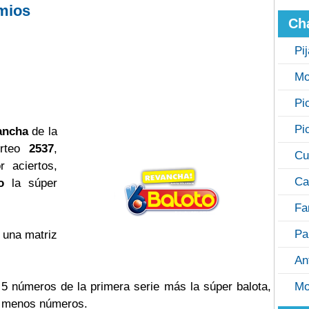
mios
Ch
Pi
Mo
Pi
Pi
ancha
de la
orteo
2537
,
Cu
 aciertos,
Ca
o
la súper
Fa
Pa
 una matriz
An
s 5 números de la primera serie más la súper balota,
Mo
o menos números.