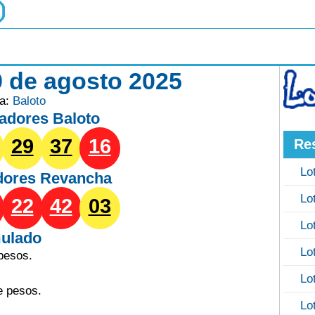
9 de agosto 2025
ía:
Baloto
adores Baloto
29
37
16
Re
Lo
dores
Revancha
Lo
22
42
03
Lo
ulado
Lo
pesos.
Lo
e pesos.
Lo