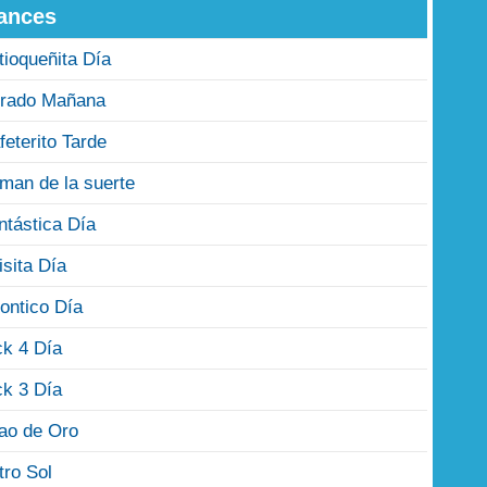
ances
tioqueñita Día
rado Mañana
feterito Tarde
man de la suerte
ntástica Día
isita Día
ontico Día
ck 4 Día
ck 3 Día
jao de Oro
tro Sol