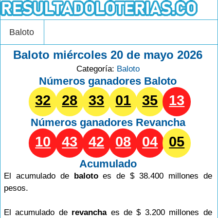
Baloto
Baloto miércoles 20 de mayo 2026
Categoría:
Baloto
Números ganadores Baloto
32
28
33
01
35
13
Números ganadores
Revancha
10
43
42
08
04
05
Acumulado
El acumulado de
baloto
es de $ 38.400 millones de
pesos.
El acumulado de
revancha
es de $ 3.200 millones de