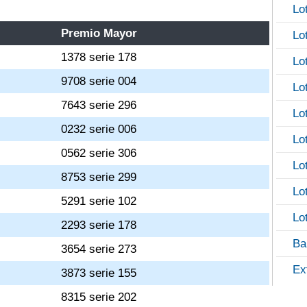
Lo
Premio Mayor
Lo
1378 serie 178
Lo
9708 serie 004
Lo
7643 serie 296
Lo
0232 serie 006
Lo
0562 serie 306
Lo
8753 serie 299
Lo
5291 serie 102
Lo
2293 serie 178
Ba
3654 serie 273
Ex
3873 serie 155
8315 serie 202