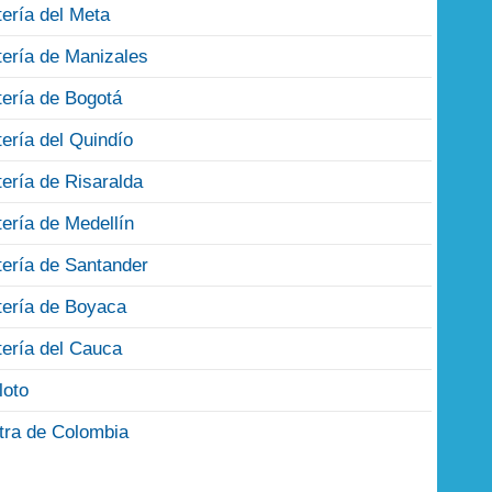
tería del Meta
tería de Manizales
tería de Bogotá
tería del Quindío
tería de Risaralda
tería de Medellín
tería de Santander
tería de Boyaca
tería del Cauca
loto
tra de Colombia