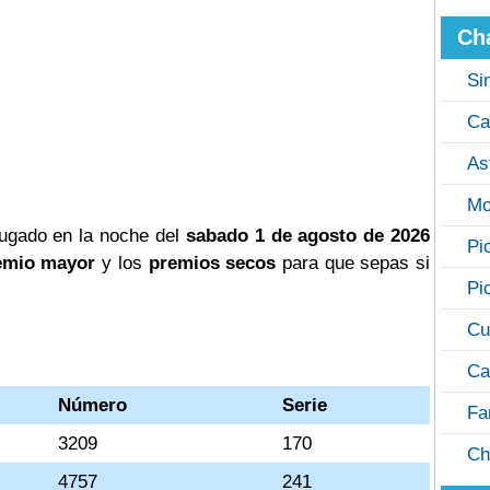
Ch
Si
Ca
As
Mo
ugado en la noche del
sabado 1 de agosto de 2026
Pi
emio mayor
y los
premios secos
para que sepas si
Pi
Cu
Ca
Número
Serie
Fa
3209
170
Ch
4757
241