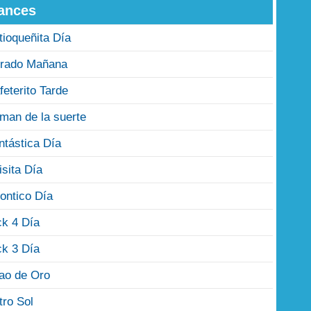
ances
tioqueñita Día
rado Mañana
feterito Tarde
man de la suerte
ntástica Día
isita Día
ontico Día
ck 4 Día
ck 3 Día
jao de Oro
tro Sol