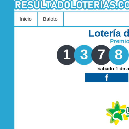
Inicio
Baloto
Lotería 
Premi
1
3
7
8
sabado 1 de 