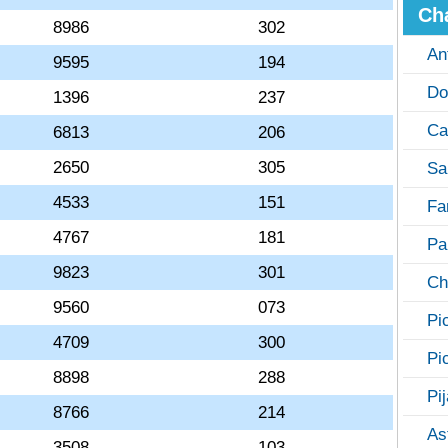
Ch
8986
302
An
9595
194
Do
1396
237
Ca
6813
206
2650
305
Sa
4533
151
Fa
4767
181
Pa
9823
301
Ch
9560
073
Pi
4709
300
Pi
8898
288
Pi
8766
214
As
3508
103