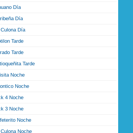
nuano Día
ribeña Día
 Culona Día
tilon Tarde
rado Tarde
tioqueñita Tarde
isita Noche
ontico Noche
ck 4 Noche
ck 3 Noche
feterito Noche
 Culona Noche