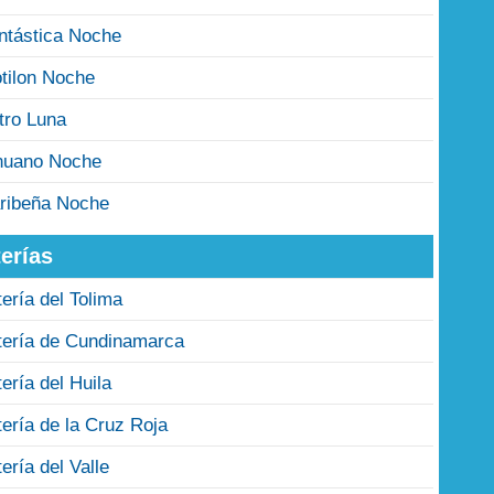
ntástica Noche
tilon Noche
tro Luna
nuano Noche
ribeña Noche
erías
tería del Tolima
tería de Cundinamarca
tería del Huila
tería de la Cruz Roja
tería del Valle