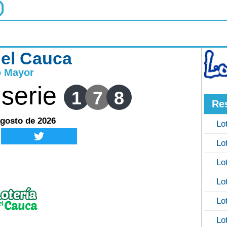
del Cauca
o Mayor
serie
1
7
8
Re
agosto de 2026
Lo
Lo
Lo
Lo
Lo
Lo