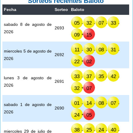
Sorteos recientes Baloto
Fecha
Sorteo
Baloto
05
32
07
33
-
-
-
-
sabado 8 de agosto de
2693
2026
09
15
*
11
30
08
31
-
-
-
-
miercoles 5 de agosto de
2692
2026
22
02
*
33
37
35
42
-
-
-
-
lunes 3 de agosto de
2691
2026
32
07
*
01
14
08
07
-
-
-
-
sabado 1 de agosto de
2690
2026
24
05
*
38
25
24
40
-
-
-
-
miercoles 29 de julio de