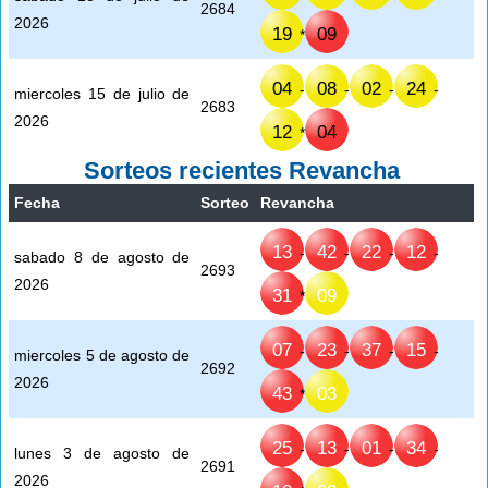
2684
2026
19
09
*
04
08
02
24
-
-
-
-
miercoles 15 de julio de
2683
2026
12
04
*
Sorteos recientes Revancha
Fecha
Sorteo
Revancha
13
42
22
12
-
-
-
-
sabado 8 de agosto de
2693
2026
31
09
*
07
23
37
15
-
-
-
-
miercoles 5 de agosto de
2692
2026
43
03
*
25
13
01
34
-
-
-
-
lunes 3 de agosto de
2691
2026