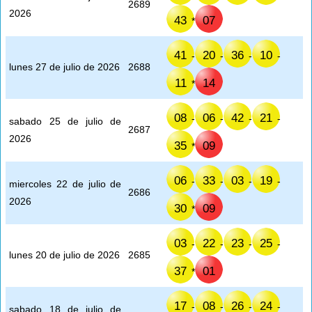
2689
2026
43
07
*
41
20
36
10
-
-
-
-
lunes 27 de julio de 2026
2688
11
14
*
08
06
42
21
-
-
-
-
sabado 25 de julio de
2687
2026
35
09
*
06
33
03
19
-
-
-
-
miercoles 22 de julio de
2686
2026
30
09
*
03
22
23
25
-
-
-
-
lunes 20 de julio de 2026
2685
37
01
*
17
08
26
24
-
-
-
-
sabado 18 de julio de