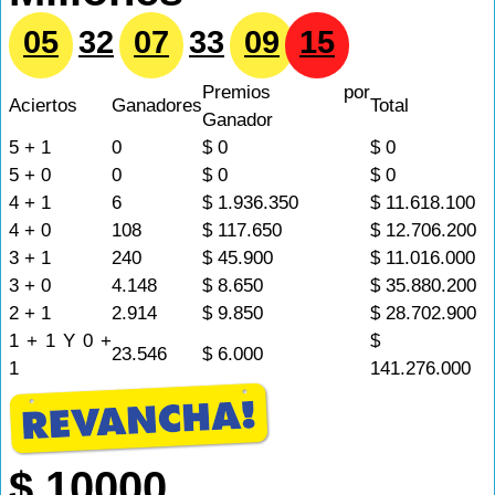
05
32
07
33
09
15
Premios por
Aciertos
Ganadores
Total
Ganador
5 + 1
0
$ 0
$ 0
5 + 0
0
$ 0
$ 0
4 + 1
6
$ 1.936.350
$ 11.618.100
4 + 0
108
$ 117.650
$ 12.706.200
3 + 1
240
$ 45.900
$ 11.016.000
3 + 0
4.148
$ 8.650
$ 35.880.200
2 + 1
2.914
$ 9.850
$ 28.702.900
1 + 1 Y 0 +
$
23.546
$ 6.000
1
141.276.000
$ 10000