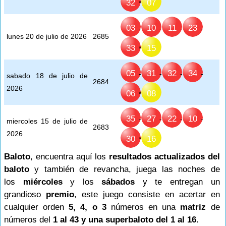
32
07
*
03
10
11
23
-
-
-
-
lunes 20 de julio de 2026
2685
33
15
*
05
31
32
34
-
-
-
-
sabado 18 de julio de
2684
2026
06
08
*
35
27
22
10
-
-
-
-
miercoles 15 de julio de
2683
2026
30
16
*
Baloto
, encuentra aquí los
resultados actualizados del
baloto
y también de revancha, juega las noches de
los
miércoles
y los
sábados
y te entregan un
grandioso
premio
, este juego consiste en acertar en
cualquier orden
5, 4, o 3
números en una
matriz
de
números del
1 al 43 y una superbaloto del 1 al 16.