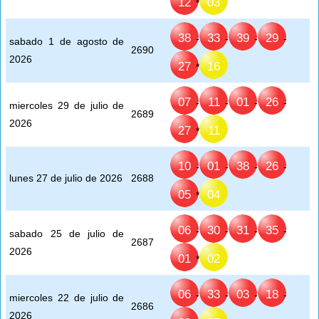
12
03
*
38
33
39
29
-
-
-
-
sabado 1 de agosto de
2690
2026
27
16
*
07
11
01
26
-
-
-
-
miercoles 29 de julio de
2689
2026
27
11
*
10
01
38
26
-
-
-
-
lunes 27 de julio de 2026
2688
05
04
*
06
30
31
35
-
-
-
-
sabado 25 de julio de
2687
2026
01
02
*
06
33
03
18
-
-
-
-
miercoles 22 de julio de
2686
2026