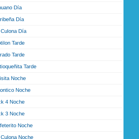
nuano Día
ribeña Día
 Culona Día
tilon Tarde
rado Tarde
tioqueñita Tarde
isita Noche
ontico Noche
ck 4 Noche
ck 3 Noche
feterito Noche
 Culona Noche