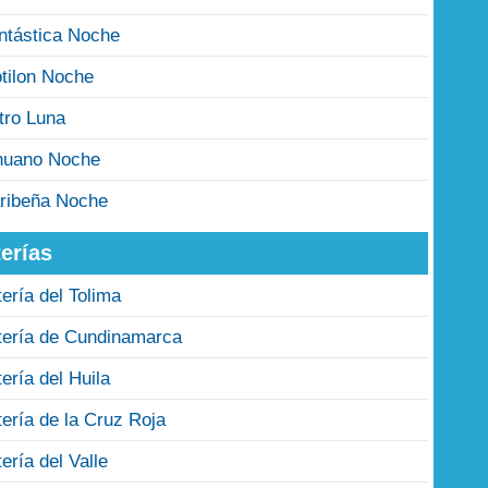
ntástica Noche
tilon Noche
tro Luna
nuano Noche
ribeña Noche
erías
tería del Tolima
tería de Cundinamarca
tería del Huila
tería de la Cruz Roja
tería del Valle