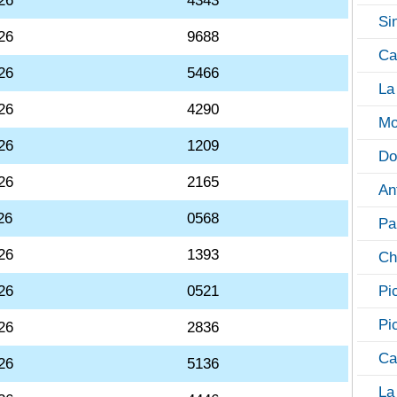
26
4343
Si
26
9688
Ca
26
5466
La
26
4290
Mo
26
1209
Do
26
2165
An
26
0568
Pa
26
1393
Ch
26
0521
Pi
Pi
26
2836
Ca
26
5136
La