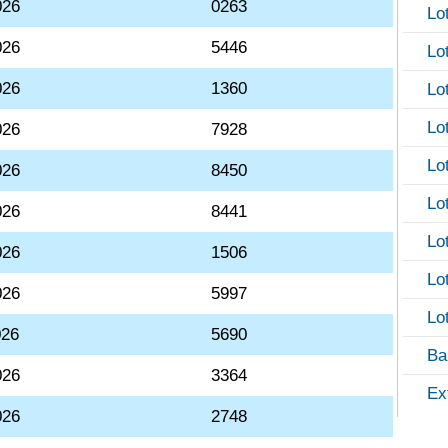
026
0263
Lo
026
5446
Lo
026
1360
Lo
Lo
026
7928
Lo
026
8450
Lo
026
8441
Lo
026
1506
Lo
026
5997
Lo
026
5690
Ba
026
3364
Ex
026
2748