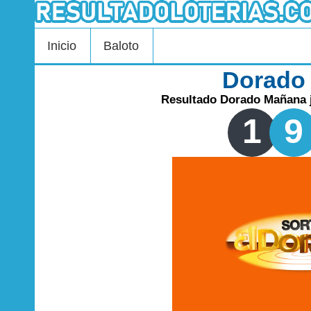
Inicio
Baloto
Dorado
Resultado Dorado Mañana j
1
9