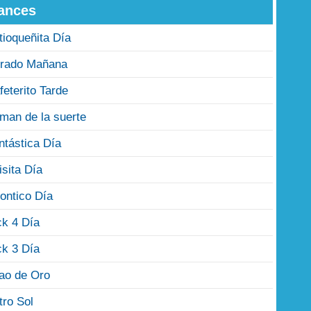
ances
tioqueñita Día
rado Mañana
feterito Tarde
man de la suerte
ntástica Día
isita Día
ontico Día
ck 4 Día
ck 3 Día
jao de Oro
tro Sol