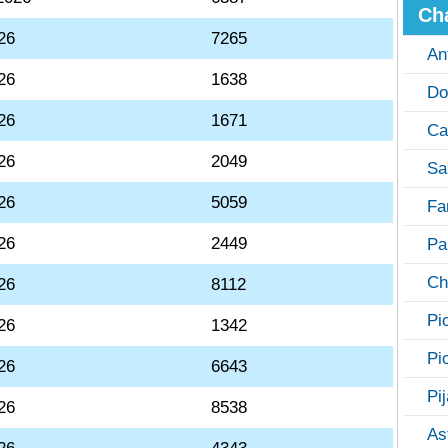
Ch
26
7265
An
26
1638
Do
26
1671
Ca
26
2049
Sa
26
5059
Fa
26
2449
Pa
Ch
26
8112
Pi
26
1342
Pi
26
6643
Pi
26
8538
As