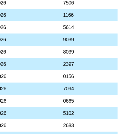
026
7506
026
1166
026
5614
026
9039
026
8039
026
2397
026
0156
026
7094
026
0665
026
5102
026
2683