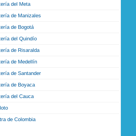
tería del Meta
tería de Manizales
tería de Bogotá
tería del Quindío
tería de Risaralda
tería de Medellín
tería de Santander
tería de Boyaca
tería del Cauca
loto
tra de Colombia