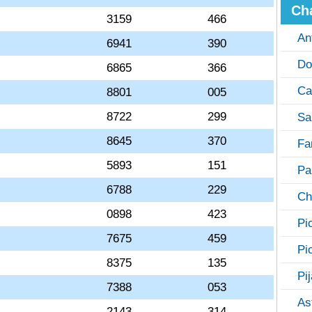
Ch
3159
466
An
6941
390
Do
6865
366
Ca
8801
005
8722
299
Sa
8645
370
Fa
5893
151
Pa
6788
229
Ch
0898
423
Pi
7675
459
Pi
8375
135
Pi
7388
053
As
2143
314