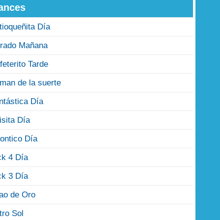
ances
tioqueñita Día
rado Mañana
feterito Tarde
man de la suerte
ntástica Día
isita Día
ontico Día
ck 4 Día
ck 3 Día
jao de Oro
tro Sol