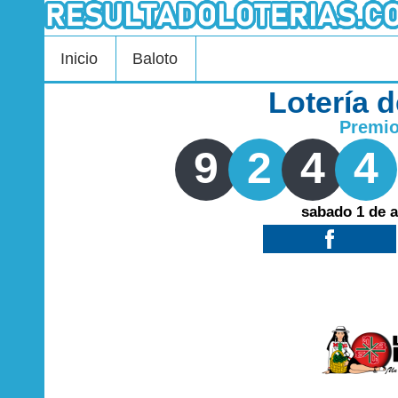
Inicio
Baloto
Lotería 
Premi
9
2
4
4
sabado 1 de 