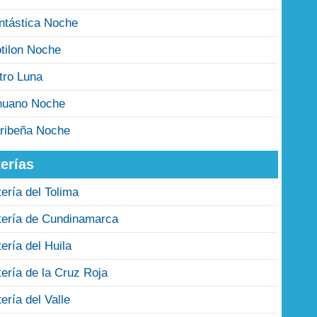
ntástica Noche
tilon Noche
tro Luna
nuano Noche
ribeña Noche
erías
tería del Tolima
tería de Cundinamarca
tería del Huila
tería de la Cruz Roja
tería del Valle