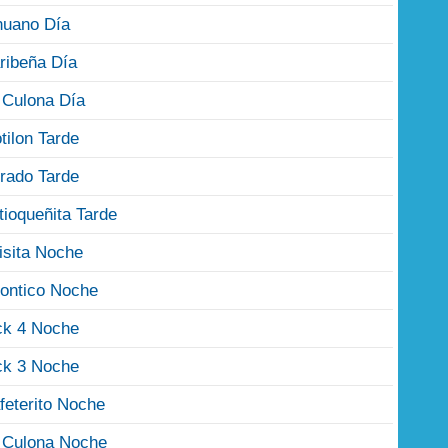
nuano Día
ribeña Día
 Culona Día
tilon Tarde
rado Tarde
tioqueñita Tarde
isita Noche
ontico Noche
ck 4 Noche
ck 3 Noche
feterito Noche
 Culona Noche