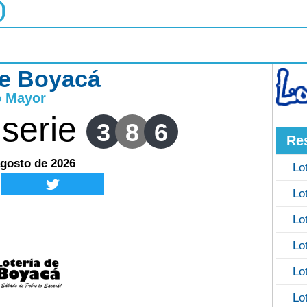
de Boyacá
o Mayor
serie
3
8
6
Re
agosto de 2026
Lo
Lo
Lo
Lo
Lo
Lo