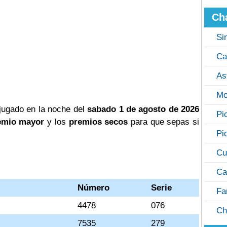
Ch
Si
Ca
As
Mo
jugado en la noche del
sabado 1 de agosto de 2026
Pi
emio mayor
y los
premios secos
para que sepas si
Pi
Cu
Ca
Número
Serie
Fa
4478
076
Ch
7535
279