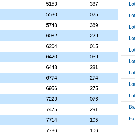
5153
387
Lo
5530
025
Lo
5748
389
Lo
6082
229
Lo
6204
015
Lo
6420
059
Lo
6448
281
Lo
6774
274
Lo
6956
275
Lo
7223
076
Ba
7475
291
Ex
7714
105
7786
106