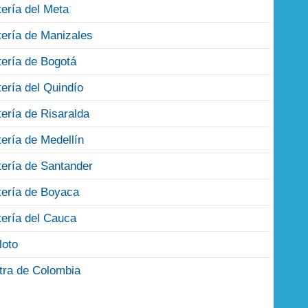
tería del Meta
tería de Manizales
tería de Bogotá
tería del Quindío
tería de Risaralda
tería de Medellín
tería de Santander
tería de Boyaca
tería del Cauca
loto
tra de Colombia