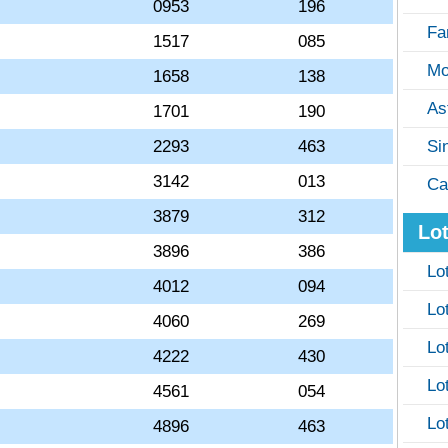
0953
196
Fa
1517
085
Mo
1658
138
As
1701
190
2293
463
Si
3142
013
Ca
3879
312
Lot
3896
386
Lo
4012
094
Lo
4060
269
Lo
4222
430
Lo
4561
054
Lo
4896
463