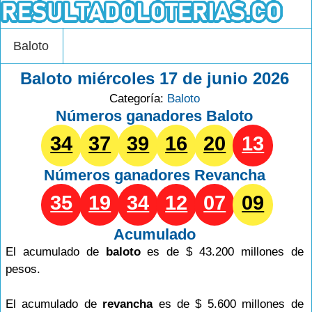
Baloto
Baloto miércoles 17 de junio 2026
Categoría:
Baloto
Números ganadores Baloto
34
37
39
16
20
13
Números ganadores
Revancha
35
19
34
12
07
09
Acumulado
El acumulado de
baloto
es de $ 43.200 millones de
pesos.
El acumulado de
revancha
es de $ 5.600 millones de