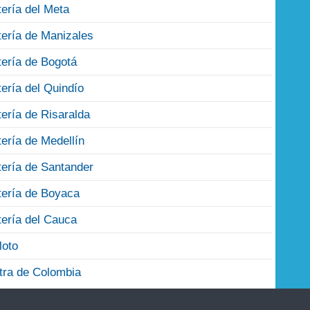
tería del Meta
tería de Manizales
tería de Bogotá
tería del Quindío
tería de Risaralda
tería de Medellín
tería de Santander
tería de Boyaca
tería del Cauca
loto
tra de Colombia