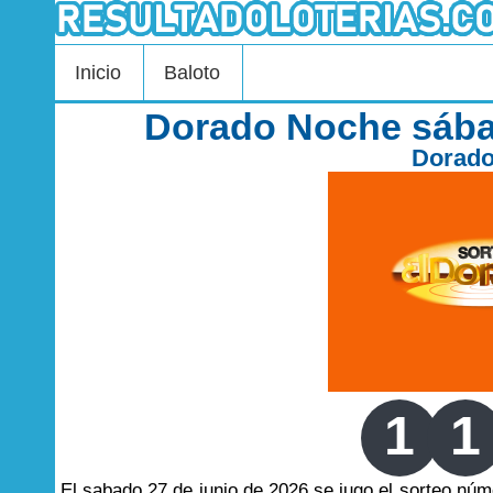
Inicio
Baloto
Dorado Noche sába
Dorad
1
1
El sabado 27 de junio de 2026 se jugo el sorteo nú