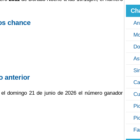
Ch
os chance
An
Mo
Do
As
Si
o anterior
Ca
o el domingo 21 de junio de 2026 el número ganador
Cu
Pi
Pi
Fa