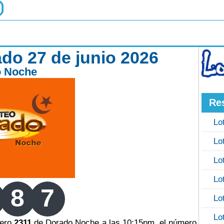
do 27 de junio 2026
o Noche
Re
Lo
Lo
Lo
Lo
8
7
Lo
Lo
mero
2311
de Dorado Noche a las 10:15pm, el número