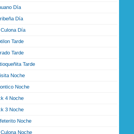
nuano Día
ribeña Día
 Culona Día
tilon Tarde
rado Tarde
tioqueñita Tarde
isita Noche
ontico Noche
ck 4 Noche
ck 3 Noche
feterito Noche
 Culona Noche