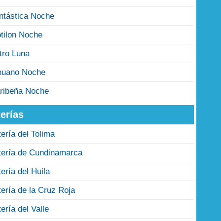
ntástica Noche
tilon Noche
tro Luna
nuano Noche
ribeña Noche
erías
tería del Tolima
tería de Cundinamarca
tería del Huila
tería de la Cruz Roja
tería del Valle