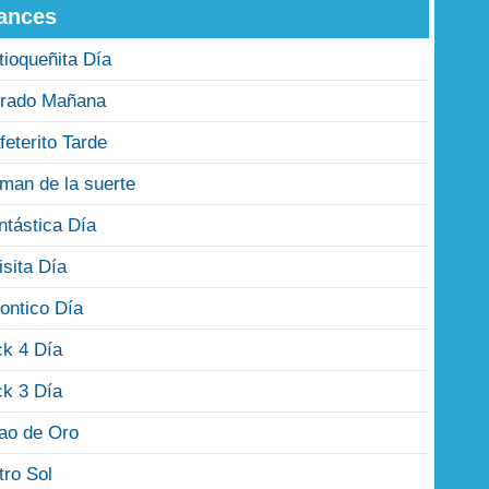
ances
tioqueñita Día
rado Mañana
feterito Tarde
man de la suerte
ntástica Día
isita Día
ontico Día
ck 4 Día
ck 3 Día
jao de Oro
tro Sol