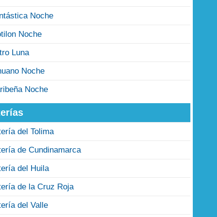
ntástica Noche
tilon Noche
tro Luna
nuano Noche
ribeña Noche
erías
tería del Tolima
tería de Cundinamarca
tería del Huila
tería de la Cruz Roja
tería del Valle