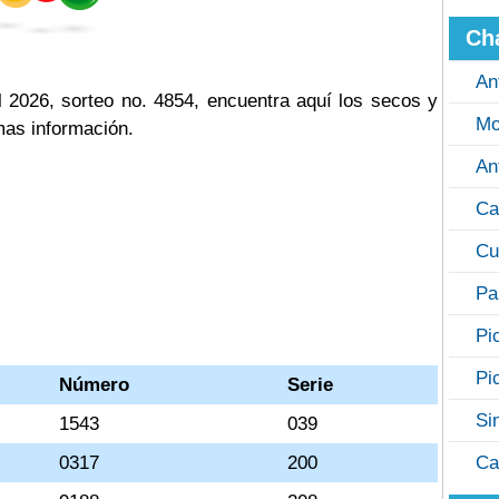
Ch
An
 2026, sorteo no. 4854, encuentra aquí los secos y
Mo
mas información.
An
Ca
Cu
Pa
Pi
Pi
Número
Serie
Si
1543
039
0317
200
Ca