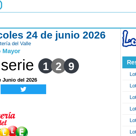
rcoles 24 de junio 2026
tería del Valle
o Mayor
serie
Re
1
2
9
Lo
e Junio del 2026
Lo
Lo
Lo
Lo
Lo