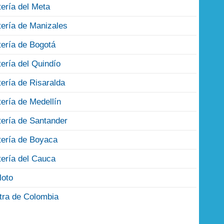
tería del Meta
tería de Manizales
tería de Bogotá
tería del Quindío
tería de Risaralda
tería de Medellín
tería de Santander
tería de Boyaca
tería del Cauca
loto
tra de Colombia