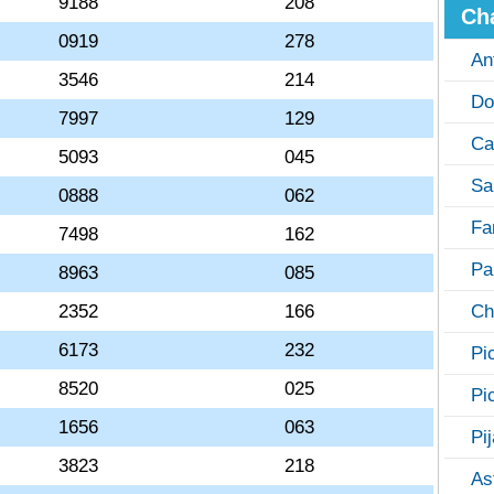
9188
208
Ch
0919
278
An
3546
214
Do
7997
129
Ca
5093
045
Sa
0888
062
Fa
7498
162
Pa
8963
085
2352
166
Ch
6173
232
Pi
8520
025
Pi
1656
063
Pi
3823
218
As