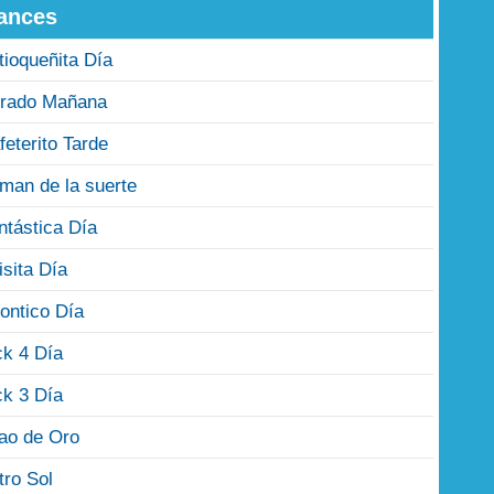
ances
tioqueñita Día
rado Mañana
feterito Tarde
man de la suerte
ntástica Día
isita Día
ontico Día
ck 4 Día
ck 3 Día
jao de Oro
tro Sol