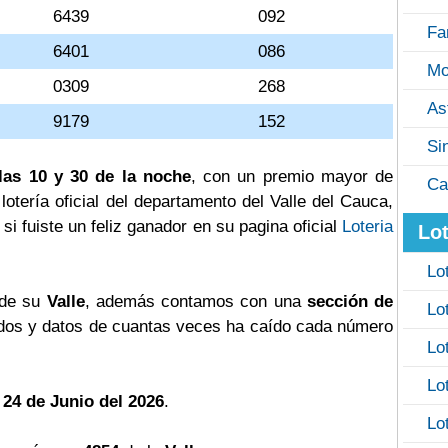
6439
092
Fa
6401
086
Mo
0309
268
As
9179
152
Si
las 10 y 30 de la noche
, con un premio mayor de
Ca
a lotería oficial del departamento del Valle del Cauca,
si fuiste un feliz ganador en su pagina oficial
Loteria
Lot
Lo
 de su
Valle
, además contamos con una
sección de
Lo
os y datos de cuantas veces ha caído cada número
Lo
Lo
 24 de Junio del 2026
.
Lo