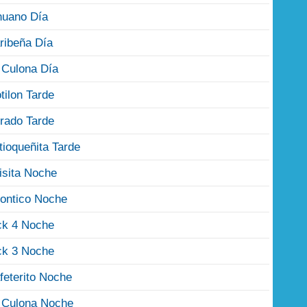
nuano Día
ribeña Día
 Culona Día
tilon Tarde
rado Tarde
tioqueñita Tarde
isita Noche
ontico Noche
ck 4 Noche
ck 3 Noche
feterito Noche
 Culona Noche