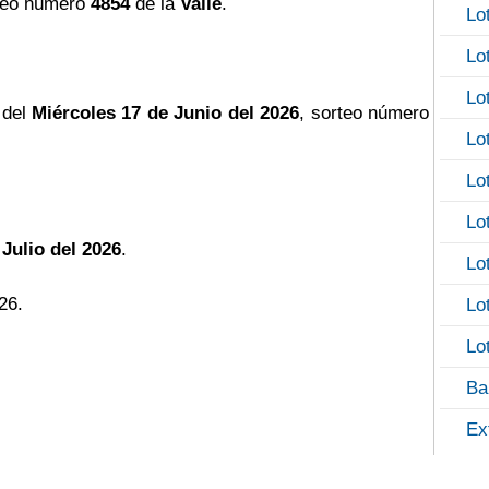
teo número
4854
de la
Valle
.
Lo
Lo
Lo
 del
Miércoles 17 de Junio del 2026
, sorteo número
Lo
Lo
Lo
 Julio del 2026
.
Lo
26.
Lo
Lo
Ba
Ex