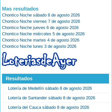
Mas resultados
Chontico Noche sábado 8 de agosto 2026
Chontico Noche viernes 7 de agosto 2026
Chontico Noche jueves 6 de agosto 2026
Chontico Noche miércoles 5 de agosto 2026
Chontico Noche martes 4 de agosto 2026
Chontico Noche lunes 3 de agosto 2026
Resultados
Lotería de Medellín sábado 8 de agosto 2026
Lotería de Santander sábado 8 de agosto 2026
Lotería del Cauca sábado 8 de agosto 2026