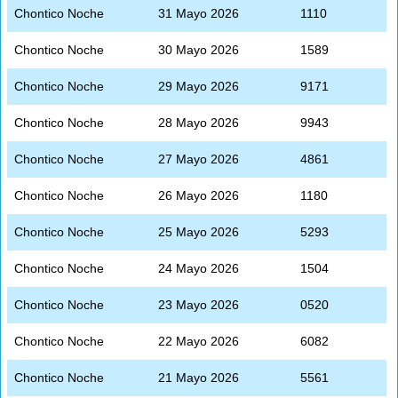
Chontico Noche
31 Mayo 2026
1110
Chontico Noche
30 Mayo 2026
1589
Chontico Noche
29 Mayo 2026
9171
Chontico Noche
28 Mayo 2026
9943
Chontico Noche
27 Mayo 2026
4861
Chontico Noche
26 Mayo 2026
1180
Chontico Noche
25 Mayo 2026
5293
Chontico Noche
24 Mayo 2026
1504
Chontico Noche
23 Mayo 2026
0520
Chontico Noche
22 Mayo 2026
6082
Chontico Noche
21 Mayo 2026
5561