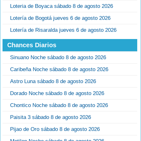
Loteria de Boyaca sábado 8 de agosto 2026
Lotería de Bogotá jueves 6 de agosto 2026
Lotería de Risaralda jueves 6 de agosto 2026
Chances Diarios
Sinuano Noche sábado 8 de agosto 2026
Caribeña Noche sábado 8 de agosto 2026
Astro Luna sábado 8 de agosto 2026
Dorado Noche sábado 8 de agosto 2026
Chontico Noche sábado 8 de agosto 2026
Paisita 3 sábado 8 de agosto 2026
Pijao de Oro sábado 8 de agosto 2026