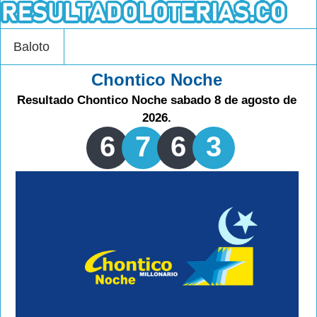
Baloto
Chontico Noche
Resultado Chontico Noche sabado 8 de agosto de
2026.
6
7
6
3