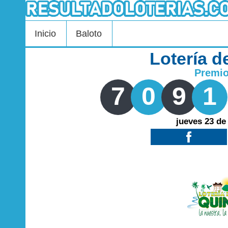
Inicio
Baloto
Lotería d
Premi
7
0
9
1
jueves 23 de