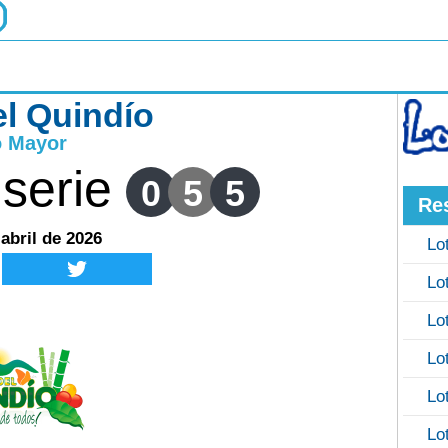
el Quindío
o Mayor
serie
0
5
5
Re
 abril de 2026
Lo
Lo
Lo
Lo
Lo
Lo