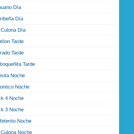
nuano Día
ribeña Día
 Culona Día
tilon Tarde
rado Tarde
tioqueñita Tarde
isita Noche
ontico Noche
ck 4 Noche
ck 3 Noche
feterito Noche
 Culona Noche