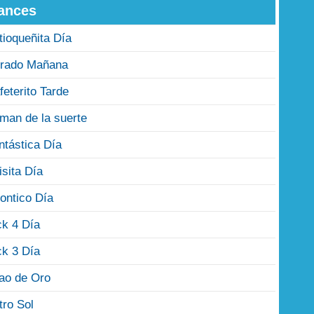
ances
tioqueñita Día
rado Mañana
feterito Tarde
man de la suerte
ntástica Día
isita Día
ontico Día
ck 4 Día
ck 3 Día
jao de Oro
tro Sol