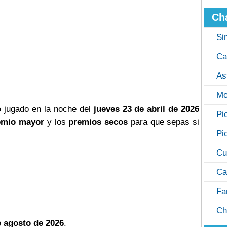
Ch
Si
Ca
As
Mo
o
jugado en la noche del
jueves 23 de abril de 2026
Pi
emio mayor
y los
premios secos
para que sepas si
Pi
Cu
Ca
Fa
Ch
e agosto de 2026
.