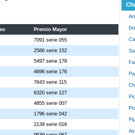
Ch
An
Do
eo
Premio Mayor
Ca
7091 serie 055
0
2586 serie 152
Sa
9
5497 serie 178
Fa
8
4696 serie 176
Pa
7
7643 serie 115
Ch
6
6320 serie 127
Pi
5
4855 serie 007
Pi
4
1796 serie 042
Pi
3
2139 serie 016
As
2
9539 serie 067