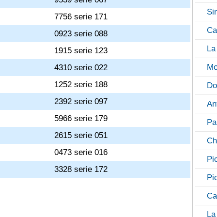
Si
1
7756 serie 171
Ca
0
0923 serie 088
La
9
1915 serie 123
Mo
8
4310 serie 022
7
1252 serie 188
Do
6
2392 serie 097
An
5
5966 serie 179
Pa
4
2615 serie 051
Ch
3
0473 serie 016
Pi
2
3328 serie 172
Pi
Ca
La