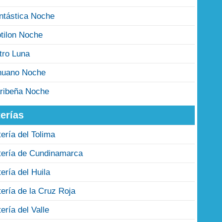
ntástica Noche
tilon Noche
tro Luna
nuano Noche
ribeña Noche
erías
tería del Tolima
tería de Cundinamarca
tería del Huila
tería de la Cruz Roja
tería del Valle