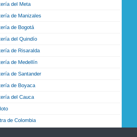
tería del Meta
tería de Manizales
tería de Bogotá
tería del Quindío
tería de Risaralda
tería de Medellín
tería de Santander
tería de Boyaca
tería del Cauca
loto
tra de Colombia