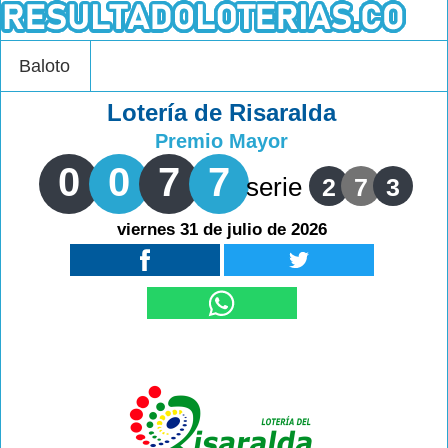
Baloto
Lotería de Risaralda
Premio Mayor
0
0
7
7
serie
2
7
3
viernes 31 de julio de 2026