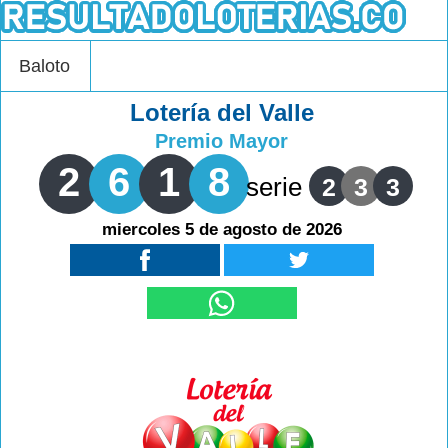
Baloto
Lotería del Valle
Premio Mayor
2
6
1
8
serie
2
3
3
miercoles 5 de agosto de 2026