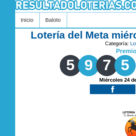
Inicio
Baloto
Lotería del Meta miér
Categoría:
Lo
Premi
5
9
7
5
Miércoles 24 d