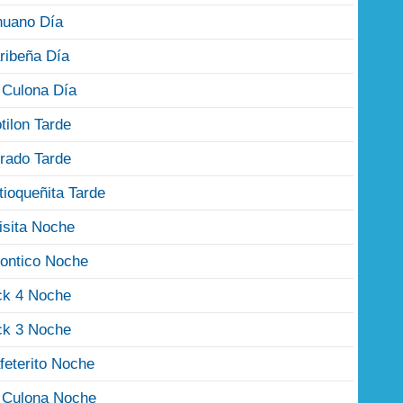
nuano Día
ribeña Día
 Culona Día
tilon Tarde
rado Tarde
tioqueñita Tarde
isita Noche
ontico Noche
ck 4 Noche
ck 3 Noche
feterito Noche
 Culona Noche