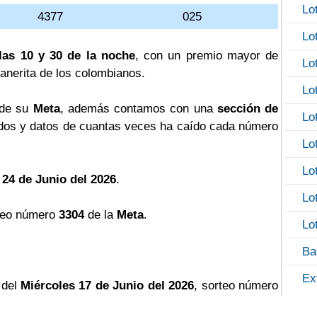
Lo
4377
025
Lo
las 10 y 30 de la noche
, con un premio mayor de
Lo
llanerita de los colombianos.
Lo
 de su
Meta
, además contamos con una
sección de
Lo
os y datos de cuantas veces ha caído cada número
Lo
Lo
 24 de Junio del 2026
.
Lo
teo número
3304
de la
Meta
.
Lo
Ba
Ex
 del
Miércoles 17 de Junio del 2026
, sorteo número