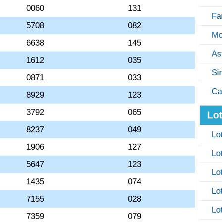
0060
131
Fa
5708
082
Mo
6638
145
As
1612
035
Si
0871
033
Ca
8929
123
3792
065
Lot
8237
049
Lo
1906
127
Lo
5647
123
Lo
1435
074
Lo
7155
028
Lo
7359
079