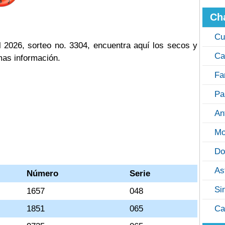
Ch
Cu
 2026, sorteo no. 3304, encuentra aquí los secos y
Ca
mas información.
Fa
Pa
An
Mo
Do
As
Número
Serie
Si
1657
048
1851
065
Ca