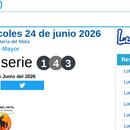
coles 24 de junio 2026
tería del Meta
o Mayor
serie
Re
1
4
3
Lo
e Junio del 2026
Lo
Lo
Lo
Lo
Lo