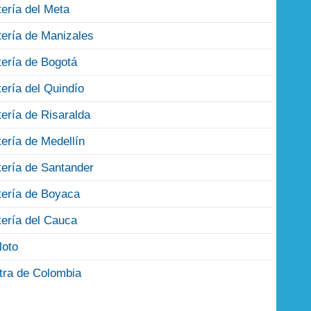
tería del Meta
tería de Manizales
tería de Bogotá
tería del Quindío
tería de Risaralda
tería de Medellín
tería de Santander
tería de Boyaca
tería del Cauca
loto
tra de Colombia