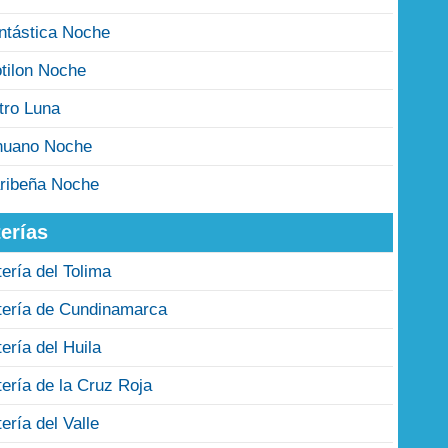
ntástica Noche
tilon Noche
tro Luna
nuano Noche
ribeña Noche
erías
tería del Tolima
tería de Cundinamarca
tería del Huila
tería de la Cruz Roja
tería del Valle