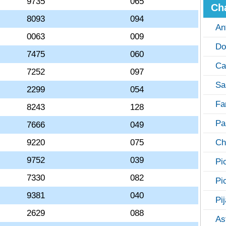
9735
065
Ch
8093
094
An
0063
009
Do
7475
060
Ca
7252
097
Sa
2299
054
Fa
8243
128
Pa
7666
049
9220
075
Ch
9752
039
Pi
7330
082
Pi
9381
040
Pi
2629
088
As