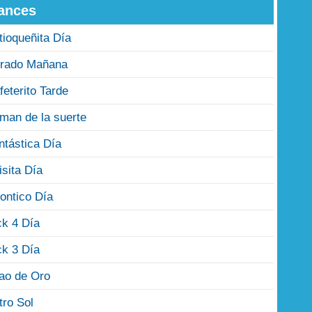
ances
tioqueñita Día
rado Mañana
feterito Tarde
man de la suerte
ntástica Día
isita Día
ontico Día
ck 4 Día
ck 3 Día
jao de Oro
tro Sol