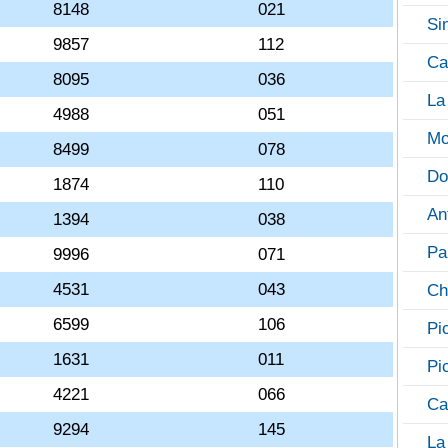
8148
021
Si
9857
112
Ca
8095
036
La
4988
051
Mo
8499
078
Do
1874
110
An
1394
038
Pa
9996
071
4531
043
Ch
6599
106
Pi
1631
011
Pi
4221
066
Ca
9294
145
La