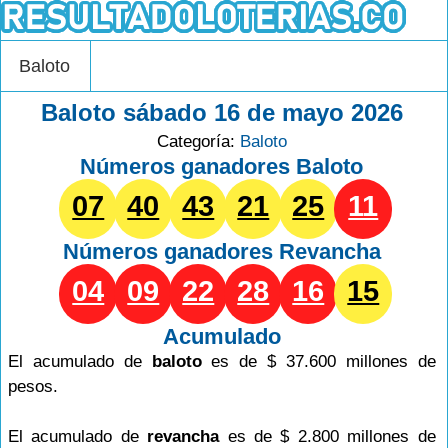
Baloto
Baloto sábado 16 de mayo 2026
Categoría:
Baloto
Números ganadores Baloto
07
40
43
21
25
11
Números ganadores
Revancha
04
09
22
28
16
15
Acumulado
El acumulado de
baloto
es de $ 37.600 millones de
pesos.
El acumulado de
revancha
es de $ 2.800 millones de