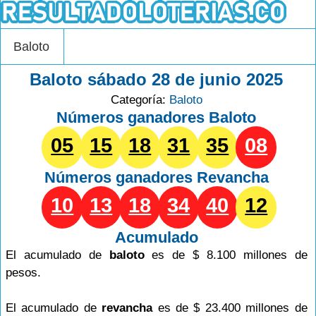
Baloto
Baloto sábado 28 de junio 2025
Categoría:
Baloto
Números ganadores Baloto
05
15
18
31
35
08
Números ganadores
Revancha
10
13
18
34
40
12
Acumulado
El acumulado de
baloto
es de $ 8.100 millones de
pesos.
El acumulado de
revancha
es de $ 23.400 millones de