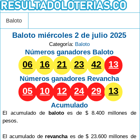
Baloto
Baloto miércoles 2 de julio 2025
Categoría:
Baloto
Números ganadores Baloto
06
16
21
23
42
13
Números ganadores
Revancha
05
10
12
24
29
13
Acumulado
El acumulado de
baloto
es de $ 8.400 millones de
pesos.
El acumulado de
revancha
es de $ 23.600 millones de