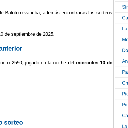
Si
 de Baloto revancha, además encontraras los sorteos
Ca
La
10 de septiembre de 2025.
Mo
anterior
Do
An
mero 2550, jugado en la noche del
miercoles 10 de
Pa
Ch
Pi
Pi
Ca
o sorteo
La