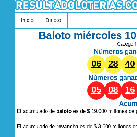
Inicio
Baloto
Baloto miércoles 1
Categor
Números gan
06
28
40
Números gana
05
08
16
Acum
El acumulado de
baloto
es de $ 19.000 millones de 
El acumulado de
revancha
es de $ 3.600 millones d