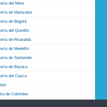
tería del Meta
tería de Manizales
tería de Bogotá
tería del Quindío
tería de Risaralda
tería de Medellín
tería de Santander
tería de Boyaca
tería del Cauca
loto
tra de Colombia