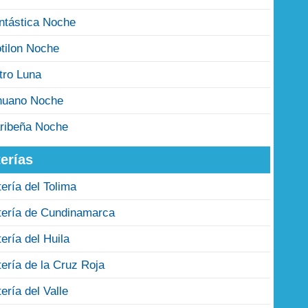
ntástica Noche
tilon Noche
tro Luna
nuano Noche
ribeña Noche
erías
tería del Tolima
tería de Cundinamarca
tería del Huila
tería de la Cruz Roja
tería del Valle