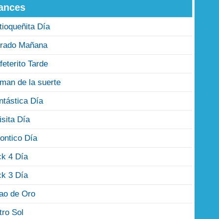
ances
tioqueñita Día
rado Mañana
feterito Tarde
man de la suerte
ntástica Día
isita Día
ontico Día
ck 4 Día
ck 3 Día
jao de Oro
tro Sol