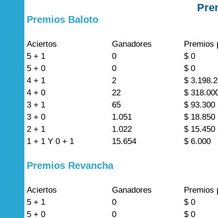
Pre
Premios Baloto
Aciertos
Ganadores
Premios 
5 + 1
0
$ 0
5 + 0
0
$ 0
4 + 1
2
$ 3.198.
4 + 0
22
$ 318.00
3 + 1
65
$ 93.300
3 + 0
1.051
$ 18.850
2 + 1
1.022
$ 15.450
1 + 1 Y 0 + 1
15.654
$ 6.000
Premios Revancha
Aciertos
Ganadores
Premios 
5 + 1
0
$ 0
5 + 0
0
$ 0