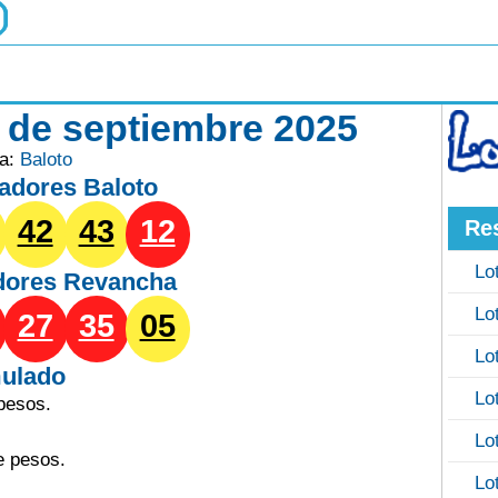
0 de septiembre 2025
ía:
Baloto
adores Baloto
42
43
12
Re
Lo
dores
Revancha
Lo
27
35
05
Lo
ulado
Lo
pesos.
Lo
e pesos.
Lo