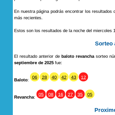
En nuestra página podrás encontrar los resultados
más recientes.
Estos son los resultados de la noche del miercoles 
Sorteo 
El resultado anterior de
baloto revancha
sorteo nú
septiembre de 2025
fue:
06
28
40
42
43
12
Baloto
:
05
08
16
27
35
05
Revancha
:
Proxim