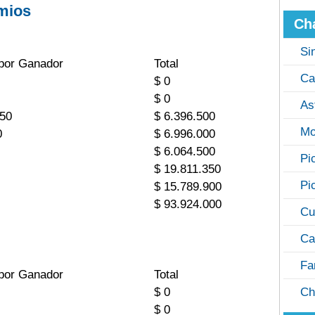
mios
Ch
Si
por Ganador
Total
Ca
$ 0
$ 0
As
250
$ 6.396.500
Mo
0
$ 6.996.000
$ 6.064.500
Pi
$ 19.811.350
Pi
$ 15.789.900
$ 93.924.000
Cu
Ca
Fa
por Ganador
Total
$ 0
Ch
$ 0