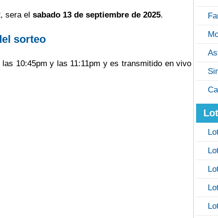
, sera el
sabado 13 de septiembre de 2025
.
Fa
Mo
del sorteo
As
e las 10:45pm y las 11:11pm y es transmitido en vivo
Si
Ca
Lot
Lo
Lo
Lo
Lo
Lo