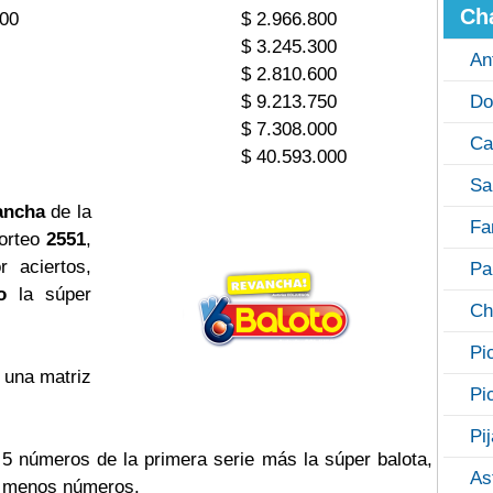
Ch
800
$ 2.966.800
$ 3.245.300
An
$ 2.810.600
$ 9.213.750
Do
$ 7.308.000
Ca
$ 40.593.000
Sa
ancha
de la
Fa
sorteo
2551
,
 aciertos,
Pa
o
la súper
Ch
Pi
 una matriz
Pi
Pi
s 5 números de la primera serie más la súper balota,
As
o menos números.