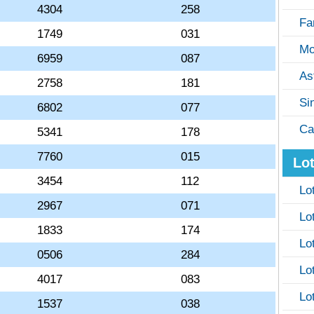
4304
258
Fa
1749
031
Mo
6959
087
As
2758
181
Si
6802
077
Ca
5341
178
7760
015
Lot
3454
112
Lo
2967
071
Lo
1833
174
Lo
0506
284
Lo
4017
083
Lo
1537
038