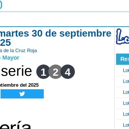
 martes 30 de septiembre
025
ía de la Cruz Roja
o Mayor
Re
serie
1
2
4
Lo
Lo
ptiembre del 2025
Lo
Lo
Lo
Lo