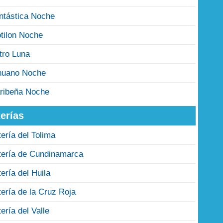
ntástica Noche
tilon Noche
tro Luna
nuano Noche
ribeña Noche
erías
tería del Tolima
tería de Cundinamarca
tería del Huila
tería de la Cruz Roja
tería del Valle