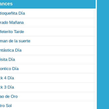
ances
tioqueñita Día
rado Mañana
feterito Tarde
man de la suerte
ntástica Día
isita Día
ontico Día
ck 4 Día
ck 3 Día
jao de Oro
tro Sol