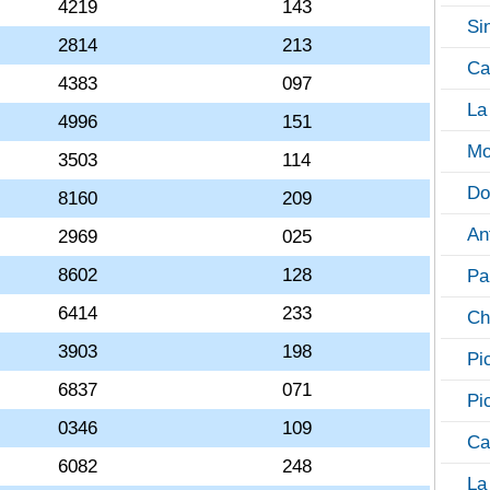
4219
143
Si
2814
213
Ca
4383
097
La
4996
151
Mo
3503
114
Do
8160
209
An
2969
025
8602
128
Pa
6414
233
Ch
3903
198
Pi
6837
071
Pi
0346
109
Ca
6082
248
La