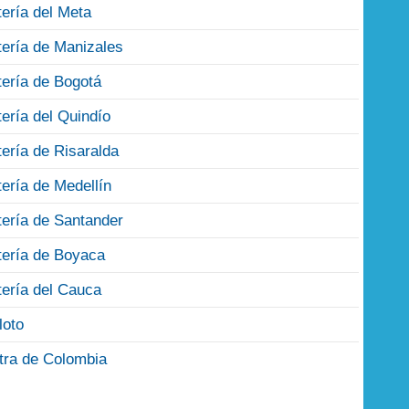
tería del Meta
tería de Manizales
tería de Bogotá
tería del Quindío
tería de Risaralda
tería de Medellín
tería de Santander
tería de Boyaca
tería del Cauca
loto
tra de Colombia