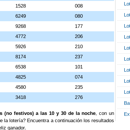
Lo
1528
008
Lo
6249
080
Lo
9268
177
4772
206
Lo
5926
210
Lo
8174
237
Lo
6538
101
Lo
4825
074
Lo
4580
235
Lo
3418
276
Ba
s (no festivos) a las 10 y 30 de la noche
, con un
Ex
e la lotería? Encuentra a continuación los resultados
eliz ganador.