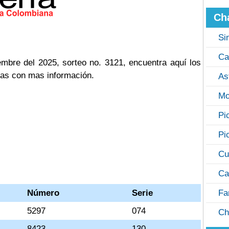
Ch
Si
Ca
mbre del 2025, sorteo no. 3121, encuentra aquí los
cas con mas información.
As
Mo
Pi
Pi
Cu
Ca
Número
Serie
Fa
5297
074
Ch
8423
130