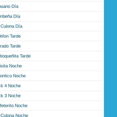
nuano Día
ribeña Día
 Culona Día
tilon Tarde
rado Tarde
tioqueñita Tarde
isita Noche
ontico Noche
ck 4 Noche
ck 3 Noche
feterito Noche
 Culona Noche