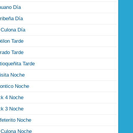
nuano Día
ribeña Día
 Culona Día
tilon Tarde
rado Tarde
tioqueñita Tarde
isita Noche
ontico Noche
ck 4 Noche
ck 3 Noche
feterito Noche
 Culona Noche