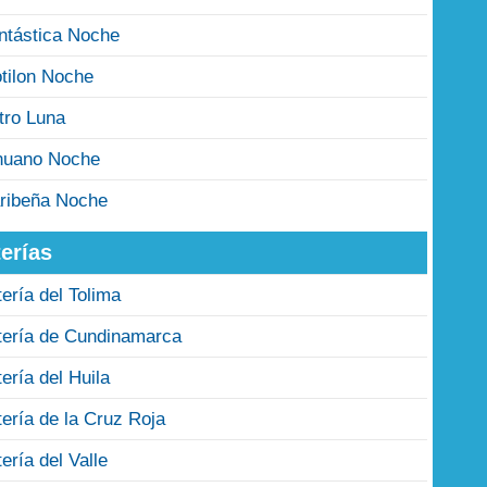
ntástica Noche
tilon Noche
tro Luna
nuano Noche
ribeña Noche
erías
tería del Tolima
tería de Cundinamarca
tería del Huila
tería de la Cruz Roja
tería del Valle