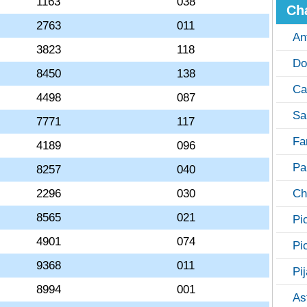
1163
038
Ch
2763
011
An
3823
118
Do
8450
138
Ca
4498
087
Sa
7771
117
Fa
4189
096
Pa
8257
040
2296
030
Ch
8565
021
Pi
4901
074
Pi
9368
011
Pi
8994
001
As