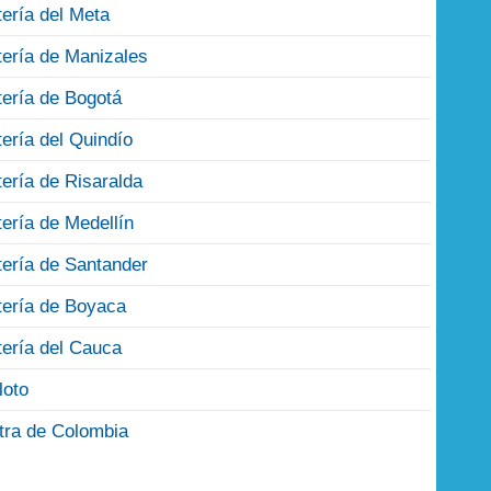
tería del Meta
tería de Manizales
tería de Bogotá
tería del Quindío
tería de Risaralda
tería de Medellín
tería de Santander
tería de Boyaca
tería del Cauca
loto
tra de Colombia