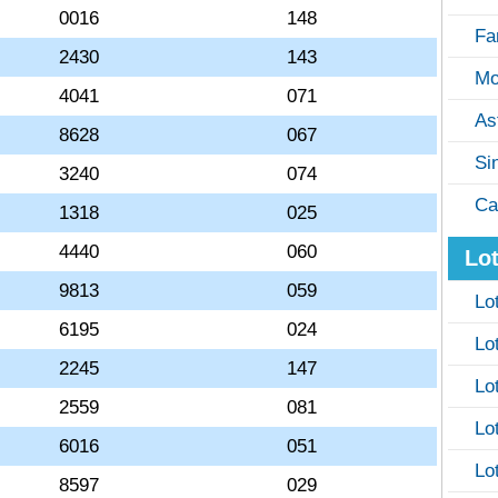
0016
148
Fa
2430
143
Mo
4041
071
As
8628
067
Si
3240
074
Ca
1318
025
4440
060
Lot
9813
059
Lo
6195
024
Lo
2245
147
Lo
2559
081
Lo
6016
051
Lo
8597
029