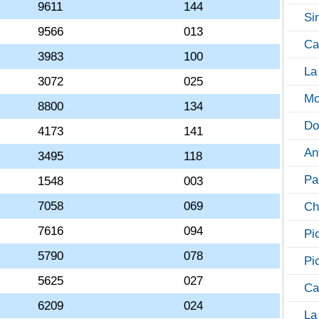
9611
144
Si
9566
013
Ca
3983
100
La
3072
025
Mo
8800
134
Do
4173
141
An
3495
118
Pa
1548
003
7058
069
Ch
7616
094
Pi
5790
078
Pi
5625
027
Ca
6209
024
La