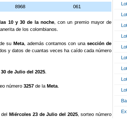
Lo
8968
061
Lo
las 10 y 30 de la noche
, con un premio mayor de
Lo
llanerita de los colombianos.
Lo
 de su
Meta
, además contamos con una
sección de
Lo
os y datos de cuantas veces ha caído cada número
Lo
Lo
 30 de Julio del 2025
.
Lo
teo número
3257
de la
Meta
.
Lo
Ba
Ex
 del
Miércoles 23 de Julio del 2025
, sorteo número