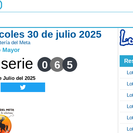
coles 30 de julio 2025
tería del Meta
o Mayor
serie
Re
0
6
5
Lo
e Julio del 2025
Lo
Lo
Lo
Lo
Lo