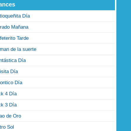
ances
tioqueñita Día
rado Mañana
feterito Tarde
man de la suerte
ntástica Día
isita Día
ontico Día
ck 4 Día
ck 3 Día
jao de Oro
tro Sol