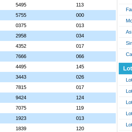
5495
113
Fa
5755
000
Mo
0375
013
As
2958
034
Si
4352
017
Ca
7666
066
4495
145
Lot
3443
026
Lo
7815
017
Lo
9424
124
Lo
7075
119
Lo
1923
013
Lo
1839
120