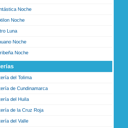
ntástica Noche
tilon Noche
tro Luna
nuano Noche
ribeña Noche
erías
tería del Tolima
tería de Cundinamarca
tería del Huila
tería de la Cruz Roja
tería del Valle