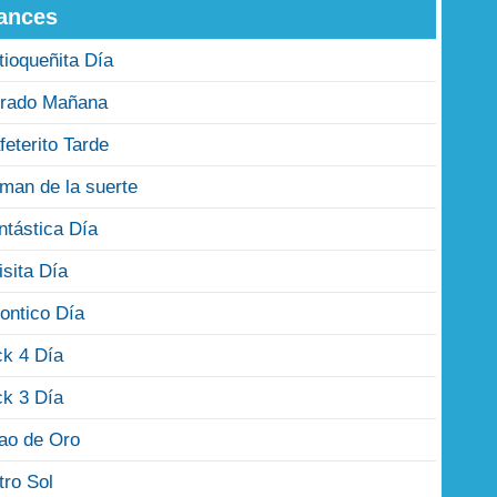
ances
tioqueñita Día
rado Mañana
feterito Tarde
man de la suerte
ntástica Día
isita Día
ontico Día
ck 4 Día
ck 3 Día
jao de Oro
tro Sol