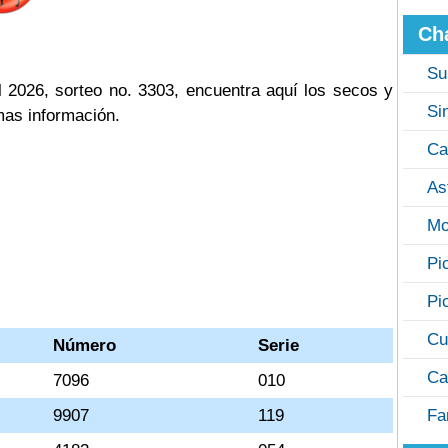
Ch
Su
 2026, sorteo no. 3303, encuentra aquí los secos y
Si
mas información.
Ca
As
Mo
Pi
Pi
Cu
Número
Serie
Ca
7096
010
9907
119
Fa