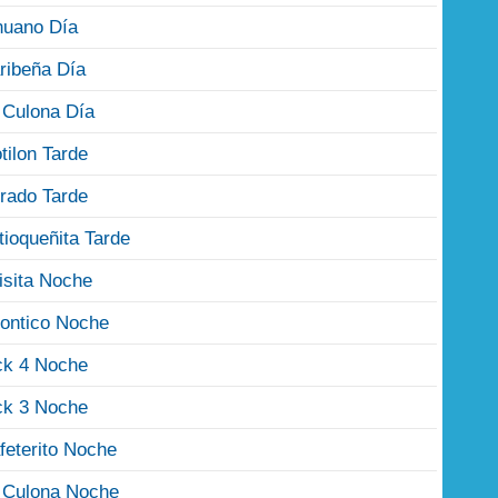
nuano Día
ribeña Día
 Culona Día
tilon Tarde
rado Tarde
tioqueñita Tarde
isita Noche
ontico Noche
ck 4 Noche
ck 3 Noche
feterito Noche
 Culona Noche