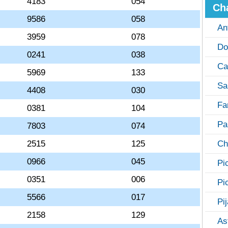
4183
054
Ch
9586
058
An
3959
078
Do
0241
038
Ca
5969
133
Sa
4408
030
Fa
0381
104
Pa
7803
074
2515
125
Ch
0966
045
Pi
0351
006
Pi
5566
017
Pi
2158
129
As