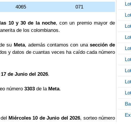
Lo
4065
071
Lo
las 10 y 30 de la noche
, con un premio mayor de
Lo
llanerita de los colombianos.
Lo
 de su
Meta
, además contamos con una
sección de
Lo
os y datos de cuantas veces ha caído cada número
Lo
Lo
 17 de Junio del 2026
.
Lo
teo número
3303
de la
Meta
.
Lo
Ba
Ex
 del
Miércoles 10 de Junio del 2026
, sorteo número