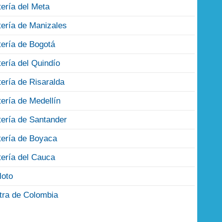
tería del Meta
tería de Manizales
tería de Bogotá
tería del Quindío
tería de Risaralda
tería de Medellín
tería de Santander
tería de Boyaca
tería del Cauca
loto
tra de Colombia