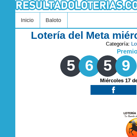
Inicio
Baloto
Lotería del Meta miér
Categoría:
Lo
Premi
5
6
5
9
Miércoles 17 d