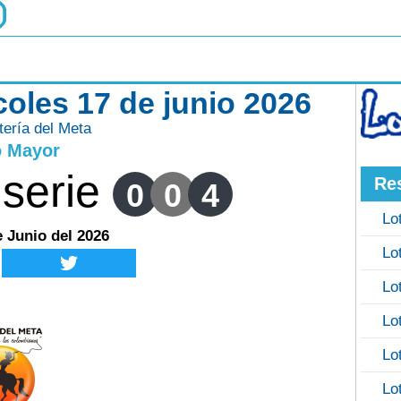
coles 17 de junio 2026
tería del Meta
o Mayor
serie
Re
0
0
4
Lo
e Junio del 2026
Lo
Lo
Lo
Lo
Lo