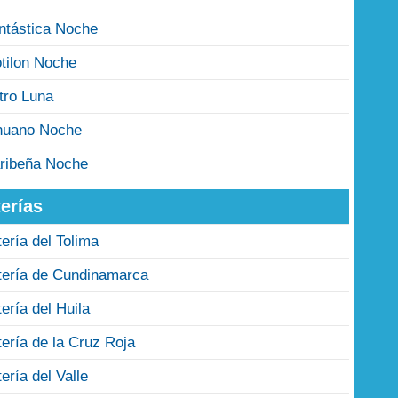
ntástica Noche
tilon Noche
tro Luna
nuano Noche
ribeña Noche
erías
tería del Tolima
tería de Cundinamarca
tería del Huila
tería de la Cruz Roja
tería del Valle