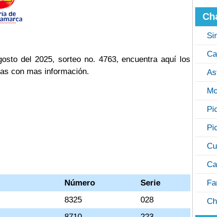
Ch
Si
Ca
osto del 2025, sorteo no. 4763, encuentra aquí los
cas con mas información.
As
Mo
Pi
Pi
Cu
Ca
Número
Serie
Fa
8325
028
Ch
8710
223