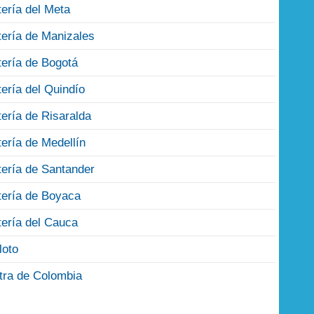
tería del Meta
tería de Manizales
tería de Bogotá
tería del Quindío
tería de Risaralda
tería de Medellín
tería de Santander
tería de Boyaca
tería del Cauca
loto
tra de Colombia