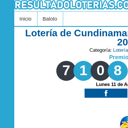
Inicio
Baloto
Lotería de Cundinama
2
Categoría:
Loterí
Premi
7
1
0
8
Lunes 11 de A