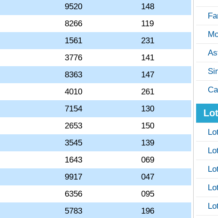
9520
148
Fa
8266
119
Mo
1561
231
As
3776
141
Si
8363
147
Ca
4010
261
7154
130
Lot
2653
150
Lo
3545
139
Lo
1643
069
Lo
9917
047
Lo
6356
095
Lo
5783
196