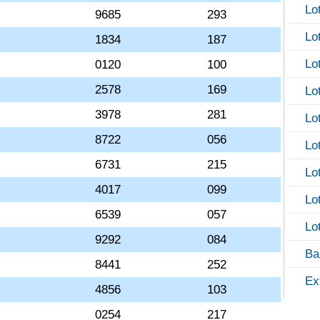
Lo
9685
293
Lo
1834
187
Lo
0120
100
2578
169
Lo
3978
281
Lo
8722
056
Lo
6731
215
Lo
4017
099
Lo
6539
057
Lo
9292
084
Ba
8441
252
Ex
4856
103
0254
217