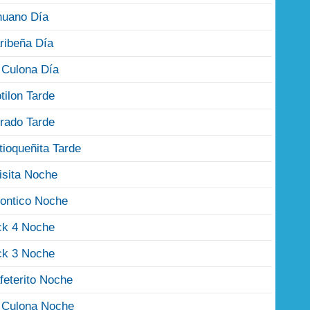
nuano Día
ribeña Día
 Culona Día
tilon Tarde
rado Tarde
tioqueñita Tarde
isita Noche
ontico Noche
ck 4 Noche
ck 3 Noche
feterito Noche
 Culona Noche