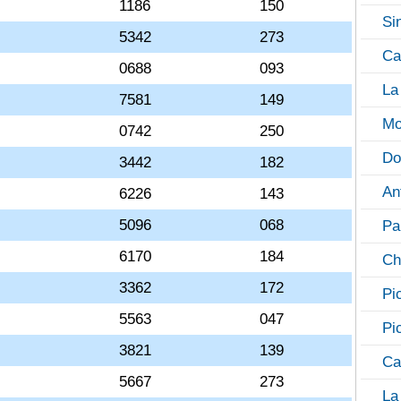
1186
150
Si
5342
273
Ca
0688
093
La
7581
149
Mo
0742
250
Do
3442
182
An
6226
143
5096
068
Pa
6170
184
Ch
3362
172
Pi
5563
047
Pi
3821
139
Ca
5667
273
La