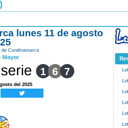
rca lunes 11 de agosto
025
a de Cundinamarca
o Mayor
Re
serie
1
6
7
Lo
Lo
gosto del 2025
Lo
Lo
Lo
Lo