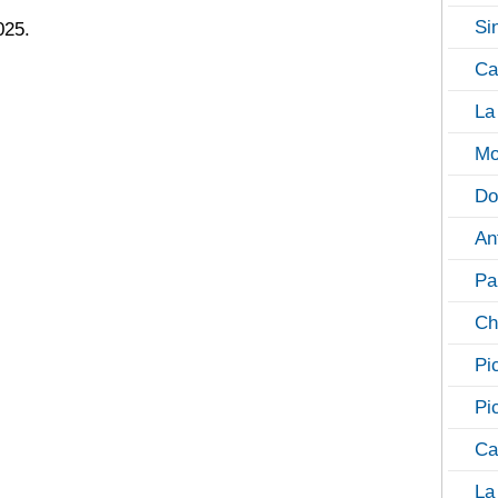
Si
025.
Ca
La
Mo
Do
An
Pa
Ch
Pi
Pi
Ca
La