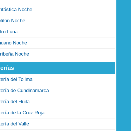
ntástica Noche
tilon Noche
tro Luna
nuano Noche
ribeña Noche
erías
tería del Tolima
tería de Cundinamarca
tería del Huila
tería de la Cruz Roja
tería del Valle