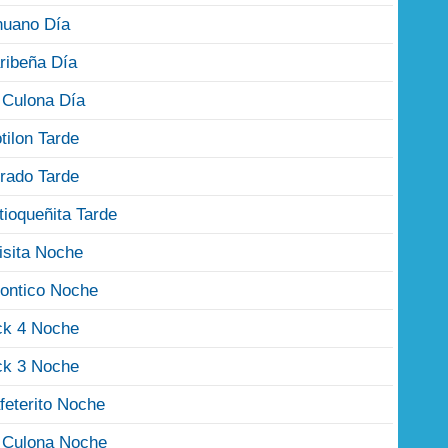
nuano Día
ribeña Día
 Culona Día
tilon Tarde
rado Tarde
tioqueñita Tarde
isita Noche
ontico Noche
ck 4 Noche
ck 3 Noche
feterito Noche
 Culona Noche