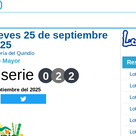
ueves 25 de septiembre
025
ería del Quindío
o Mayor
Re
serie
0
2
2
Lo
Lo
ptiembre del 2025
Lo
Lo
Lo
Lo