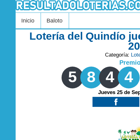
Inicio
Baloto
Lotería del Quindío j
2
Categoría:
Lot
Premi
5
8
4
4
Jueves 25 de Se