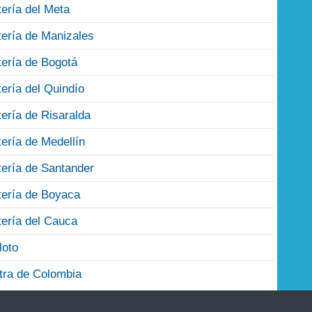
tería del Meta
tería de Manizales
tería de Bogotá
tería del Quindío
tería de Risaralda
tería de Medellín
tería de Santander
tería de Boyaca
tería del Cauca
loto
tra de Colombia