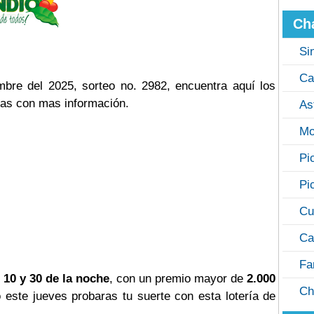
Ch
Si
Ca
bre del 2025, sorteo no. 2982, encuentra aquí los
cas con mas información.
As
Mo
Pi
Pi
Cu
Ca
Fa
 10 y 30 de la noche
, con un premio mayor de
2.000
Ch
o este jueves probaras tu suerte con esta lotería de