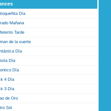
ances
tioqueñita Día
rado Mañana
feterito Tarde
man de la suerte
ntástica Día
isita Día
ontico Día
ck 4 Día
ck 3 Día
jao de Oro
tro Sol