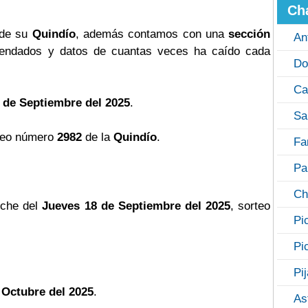
Ch
 de su
Quindío
, además contamos con una
sección
An
ndados y datos de cuantas veces ha caído cada
Do
Ca
 de Septiembre del 2025
.
Sa
teo número
2982
de la
Quindío
.
Fa
Pa
Ch
oche del
Jueves 18 de Septiembre del 2025
, sorteo
Pi
Pi
Pi
 Octubre del 2025
.
As