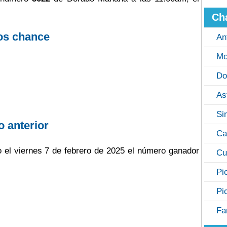
Ch
os chance
An
Mo
Do
As
Si
o anterior
Ca
o el viernes 7 de febrero de 2025 el número ganador
Cu
Pi
Pi
Fa