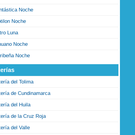
ntástica Noche
tilon Noche
tro Luna
nuano Noche
ribeña Noche
erías
tería del Tolima
tería de Cundinamarca
tería del Huila
tería de la Cruz Roja
tería del Valle