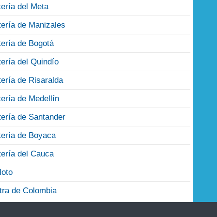
tería del Meta
tería de Manizales
tería de Bogotá
tería del Quindío
tería de Risaralda
tería de Medellín
tería de Santander
tería de Boyaca
tería del Cauca
loto
tra de Colombia