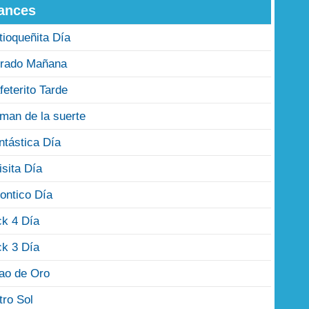
ances
tioqueñita Día
rado Mañana
feterito Tarde
man de la suerte
ntástica Día
isita Día
ontico Día
ck 4 Día
ck 3 Día
jao de Oro
tro Sol