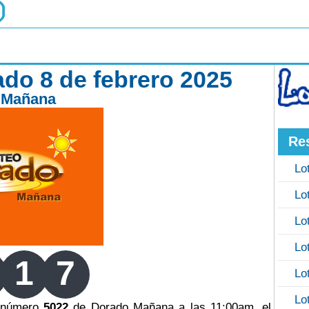
do 8 de febrero 2025
 Mañana
Re
Lo
Lo
Lo
Lo
1
7
Lo
Lo
o número
5022
de Dorado Mañana a las 11:00am, el