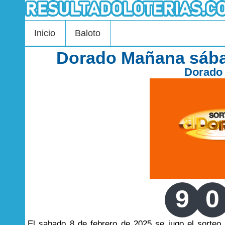
Inicio
Baloto
Dorado Mañana sába
Dorado
9
0
El sabado 8 de febrero de 2025 se jugo el sorte