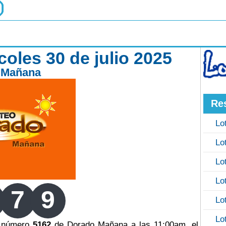
oles 30 de julio 2025
 Mañana
Re
Lo
Lo
Lo
Lo
7
9
Lo
Lo
eo número
5162
de Dorado Mañana a las 11:00am, el