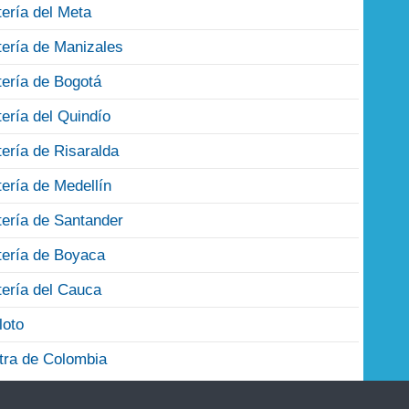
tería del Meta
tería de Manizales
tería de Bogotá
tería del Quindío
tería de Risaralda
tería de Medellín
tería de Santander
tería de Boyaca
tería del Cauca
loto
tra de Colombia