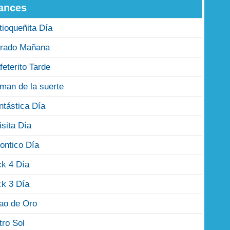
ances
tioqueñita Día
rado Mañana
feterito Tarde
man de la suerte
ntástica Día
isita Día
ontico Día
ck 4 Día
ck 3 Día
jao de Oro
tro Sol