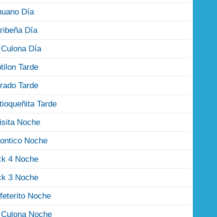
nuano Día
ribeña Día
 Culona Día
tilon Tarde
rado Tarde
tioqueñita Tarde
isita Noche
ontico Noche
ck 4 Noche
ck 3 Noche
feterito Noche
 Culona Noche