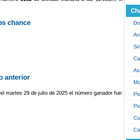
Ch
os chance
Do
An
Si
Ca
As
o anterior
Mo
el martes 29 de julio de 2025 el número ganador fue:
Pi
Pi
Cu
Ca