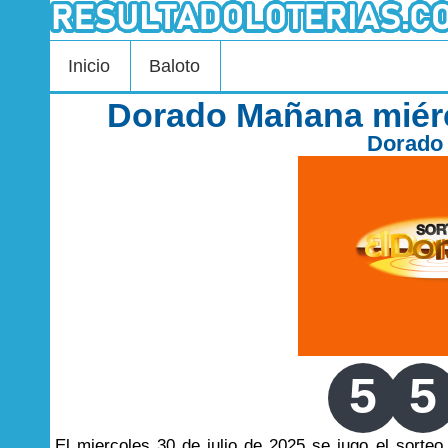
Inicio
Baloto
Dorado Mañana miérc
Dorado
5
5
El miercoles 30 de julio de 2025 se jugo el sort