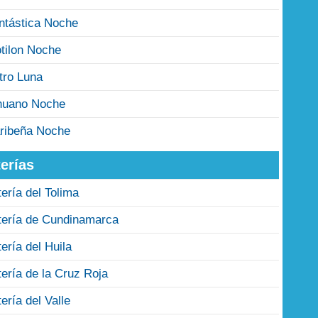
ntástica Noche
tilon Noche
tro Luna
nuano Noche
ribeña Noche
erías
tería del Tolima
tería de Cundinamarca
tería del Huila
tería de la Cruz Roja
tería del Valle