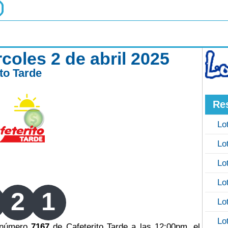
rcoles 2 de abril 2025
ito Tarde
Re
Lo
Lo
Lo
Lo
2
1
Lo
Lo
o número
7167
de Cafeterito Tarde a las 12:00pm, el