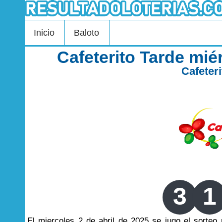
Inicio
Baloto
Cafeterito Tarde mié
Cafeter
3
1
El miercoles 2 de abril de 2025 se jugo el sorte