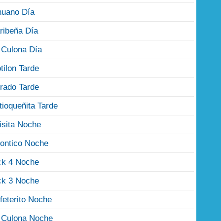
nuano Día
ribeña Día
 Culona Día
tilon Tarde
rado Tarde
tioqueñita Tarde
isita Noche
ontico Noche
ck 4 Noche
ck 3 Noche
feterito Noche
 Culona Noche