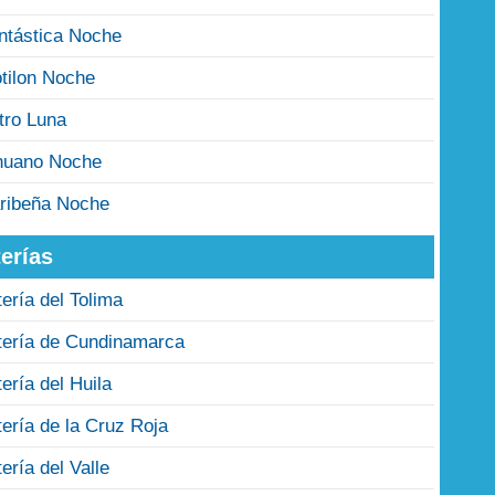
ntástica Noche
tilon Noche
tro Luna
nuano Noche
ribeña Noche
erías
tería del Tolima
tería de Cundinamarca
tería del Huila
tería de la Cruz Roja
tería del Valle