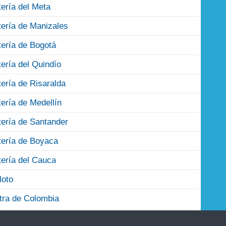
tería del Meta
tería de Manizales
tería de Bogotá
tería del Quindío
tería de Risaralda
tería de Medellín
tería de Santander
tería de Boyaca
tería del Cauca
loto
tra de Colombia