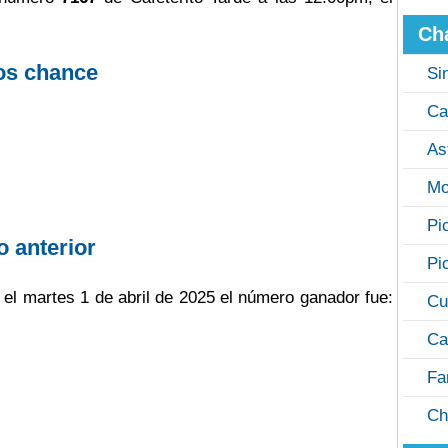
Ch
os chance
Si
Ca
As
Mo
Pi
o anterior
Pi
o el martes 1 de abril de 2025 el número ganador fue:
Cu
Ca
Fa
Ch