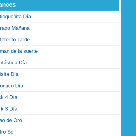
ances
tioqueñita Día
rado Mañana
feterito Tarde
man de la suerte
ntástica Día
isita Día
ontico Día
ck 4 Día
ck 3 Día
jao de Oro
tro Sol