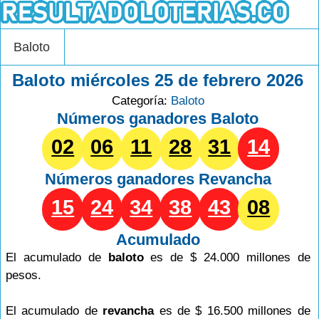
Baloto
Baloto miércoles 25 de febrero 2026
Categoría:
Baloto
Números ganadores Baloto
02
06
11
28
31
14
Números ganadores
Revancha
15
24
34
38
43
08
Acumulado
El acumulado de
baloto
es de $ 24.000 millones de
pesos.
El acumulado de
revancha
es de $ 16.500 millones de