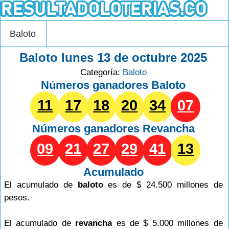
Baloto
Baloto lunes 13 de octubre 2025
Categoría:
Baloto
Números ganadores Baloto
11
17
18
20
34
07
Números ganadores
Revancha
09
21
27
29
41
13
Acumulado
El acumulado de
baloto
es de $ 24.500 millones de
pesos.
El acumulado de
revancha
es de $ 5.000 millones de