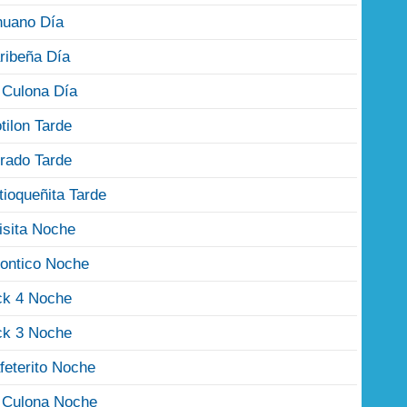
nuano Día
ribeña Día
 Culona Día
tilon Tarde
rado Tarde
tioqueñita Tarde
isita Noche
ontico Noche
ck 4 Noche
ck 3 Noche
feterito Noche
 Culona Noche