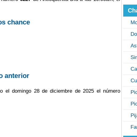
Ch
os chance
Mo
Do
As
Si
Ca
o anterior
Cu
jugo el domingo 28 de diciembre de 2025 el número
Pi
Pi
Pi
Fa