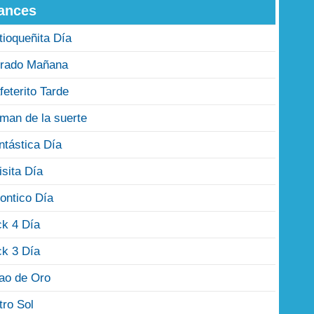
ances
tioqueñita Día
rado Mañana
feterito Tarde
man de la suerte
ntástica Día
isita Día
ontico Día
ck 4 Día
ck 3 Día
jao de Oro
tro Sol