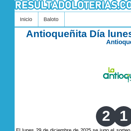
Inicio
Baloto
Antioqueñita Día lune
Antioqu
2
1
El lunes 29 de diciembre de 2025 se jugo el sort