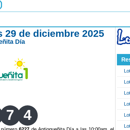
s 29 de diciembre 2025
eñita Día
Re
Lo
Lo
Lo
Lo
7
4
Lo
Lo
eo número
6227
de Antioqueñita Día a las 10:00am, el