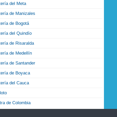
tería del Meta
tería de Manizales
tería de Bogotá
tería del Quindío
tería de Risaralda
tería de Medellín
tería de Santander
tería de Boyaca
tería del Cauca
loto
tra de Colombia