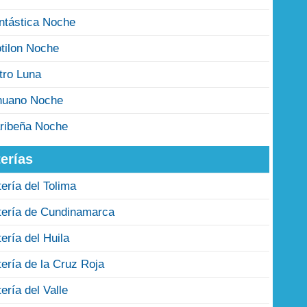
ntástica Noche
tilon Noche
tro Luna
nuano Noche
ribeña Noche
erías
tería del Tolima
tería de Cundinamarca
tería del Huila
tería de la Cruz Roja
tería del Valle