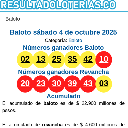
Baloto
Baloto sábado 4 de octubre 2025
Categoría:
Baloto
Números ganadores Baloto
02
13
25
35
42
10
Números ganadores
Revancha
20
23
30
39
43
03
Acumulado
El acumulado de
baloto
es de $ 22.900 millones de
pesos.
El acumulado de
revancha
es de $ 4.600 millones de