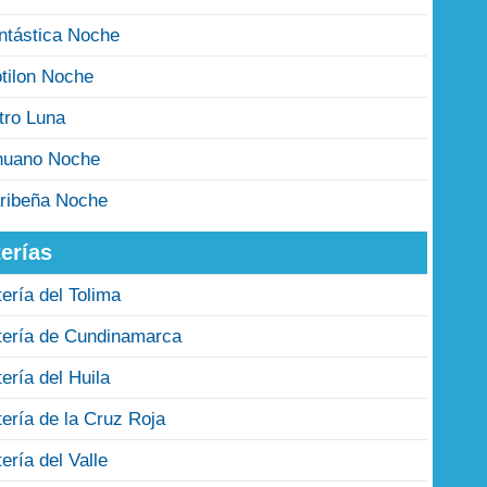
ntástica Noche
tilon Noche
tro Luna
nuano Noche
ribeña Noche
erías
tería del Tolima
tería de Cundinamarca
tería del Huila
tería de la Cruz Roja
tería del Valle