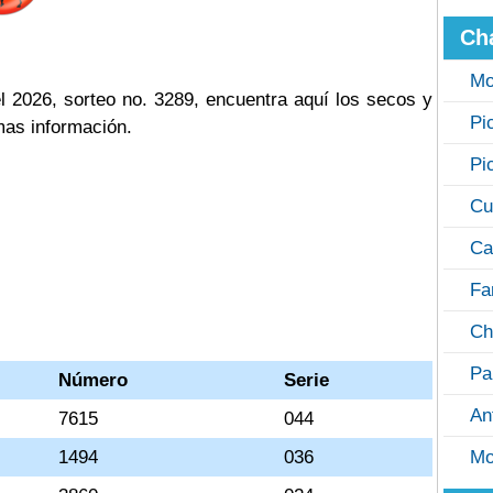
Ch
Mo
 2026, sorteo no. 3289, encuentra aquí los secos y
Pi
mas información.
Pi
Cu
Ca
Fa
Ch
Pa
Número
Serie
An
7615
044
1494
036
Mo