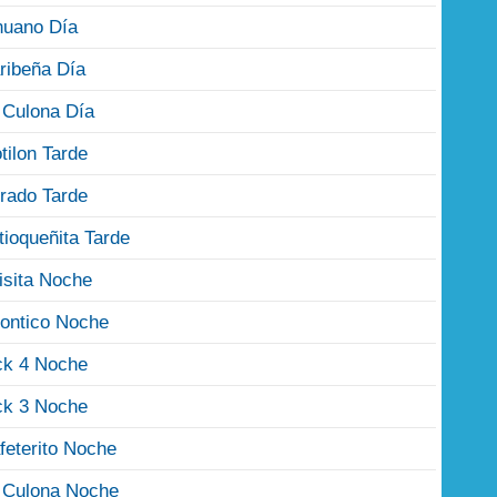
nuano Día
ribeña Día
 Culona Día
tilon Tarde
rado Tarde
tioqueñita Tarde
isita Noche
ontico Noche
ck 4 Noche
ck 3 Noche
feterito Noche
 Culona Noche