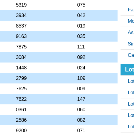
5319
075
Fa
3934
042
Mo
8537
019
As
9163
035
Si
7875
111
Ca
3084
092
1448
024
Lot
2799
109
Lo
7625
009
Lo
7622
147
Lo
0361
060
Lo
2586
082
Lo
9200
071