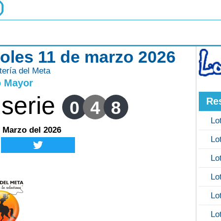
coles 11 de marzo 2026
tería del Meta
o Mayor
serie
Re
0
4
8
Lo
e Marzo del 2026
Lo
Lo
Lo
Lo
Lo