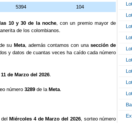
Lo
5394
104
Lo
las 10 y 30 de la noche
, con un premio mayor de
Lo
llanerita de los colombianos.
Lo
 de su
Meta
, además contamos con una
sección de
Lo
os y datos de cuantas veces ha caído cada número
Lo
Lo
 11 de Marzo del 2026
.
Lo
teo número
3289
de la
Meta
.
Lo
Ba
Ex
 del
Miércoles 4 de Marzo del 2026
, sorteo número