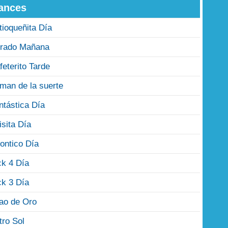
ances
tioqueñita Día
rado Mañana
feterito Tarde
man de la suerte
ntástica Día
isita Día
ontico Día
ck 4 Día
ck 3 Día
jao de Oro
tro Sol