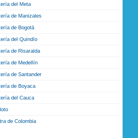
tería del Meta
tería de Manizales
tería de Bogotá
tería del Quindío
tería de Risaralda
tería de Medellín
tería de Santander
tería de Boyaca
tería del Cauca
loto
tra de Colombia