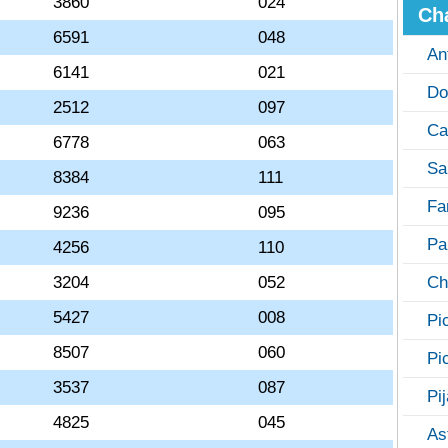
3860
024
Ch
6591
048
An
6141
021
Do
2512
097
Ca
6778
063
Sa
8384
111
Fa
9236
095
Pa
4256
110
3204
052
Ch
5427
008
Pi
8507
060
Pi
3537
087
Pi
4825
045
As