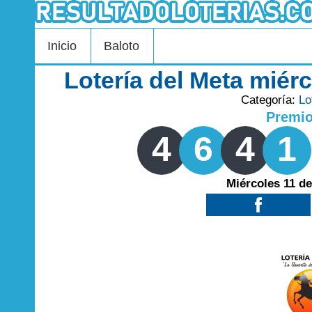
Inicio
Baloto
Lotería del Meta miér
Categoría:
Lo
Premi
4
6
4
1
Miércoles 11 d