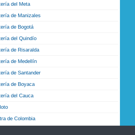
tería del Meta
tería de Manizales
tería de Bogotá
tería del Quindío
tería de Risaralda
tería de Medellín
tería de Santander
tería de Boyaca
tería del Cauca
loto
tra de Colombia