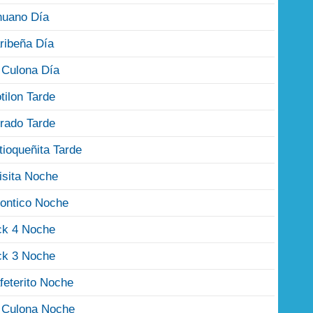
nuano Día
ribeña Día
 Culona Día
tilon Tarde
rado Tarde
tioqueñita Tarde
isita Noche
ontico Noche
ck 4 Noche
ck 3 Noche
feterito Noche
 Culona Noche