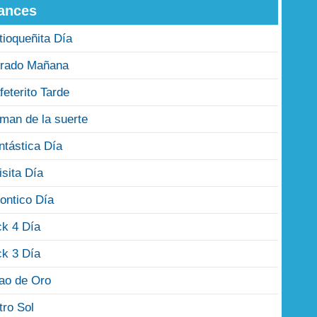
ances
tioqueñita Día
rado Mañana
feterito Tarde
man de la suerte
ntástica Día
isita Día
ontico Día
ck 4 Día
ck 3 Día
jao de Oro
tro Sol