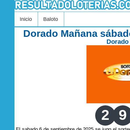
Inicio
Baloto
Dorado Mañana sábado
Dorado
2
9
El sabado 6 de septiembre de 2025 se jugo el sor