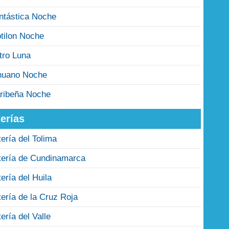
ntástica Noche
tilon Noche
tro Luna
nuano Noche
ribeña Noche
erías
tería del Tolima
tería de Cundinamarca
tería del Huila
tería de la Cruz Roja
tería del Valle