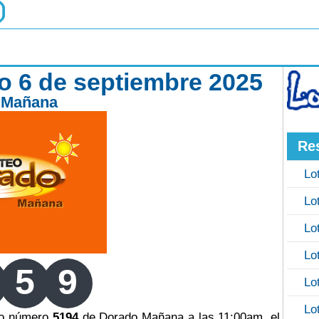
 6 de septiembre 2025
 Mañana
Re
Lo
Lo
Lo
Lo
5
9
Lo
Lo
teo número
5194
de Dorado Mañana a las 11:00am, el