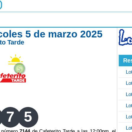
rcoles 5 de marzo 2025
ito Tarde
Re
Lo
Lo
Lo
Lo
7
5
Lo
Lo
eo número
7144
de Cafeterito Tarde a las 12:00pm, el