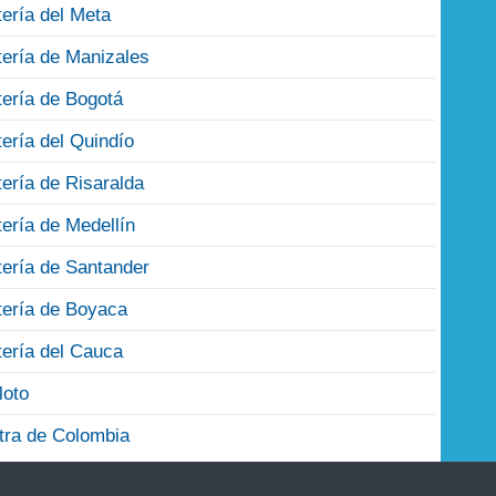
tería del Meta
tería de Manizales
tería de Bogotá
tería del Quindío
tería de Risaralda
tería de Medellín
tería de Santander
tería de Boyaca
tería del Cauca
loto
tra de Colombia