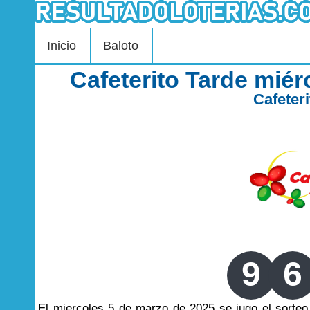
Inicio
Baloto
Cafeterito Tarde mié
Cafeter
9
6
El miercoles 5 de marzo de 2025 se jugo el sort