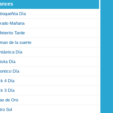
ances
tioqueñita Día
rado Mañana
feterito Tarde
man de la suerte
ntástica Día
isita Día
ontico Día
ck 4 Día
ck 3 Día
jao de Oro
tro Sol