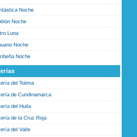
ntástica Noche
tilon Noche
tro Luna
nuano Noche
ribeña Noche
erías
tería del Tolima
tería de Cundinamarca
tería del Huila
tería de la Cruz Roja
tería del Valle