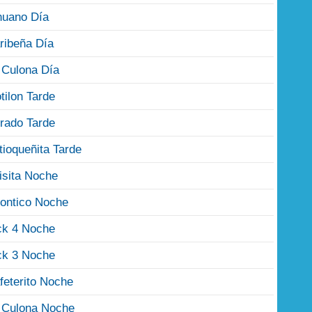
nuano Día
ribeña Día
 Culona Día
tilon Tarde
rado Tarde
tioqueñita Tarde
isita Noche
ontico Noche
ck 4 Noche
ck 3 Noche
feterito Noche
 Culona Noche