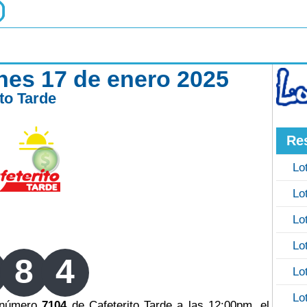
rnes 17 de enero 2025
ito Tarde
Re
Lo
Lo
Lo
Lo
8
4
Lo
Lo
o número
7104
de Cafeterito Tarde a las 12:00pm, el