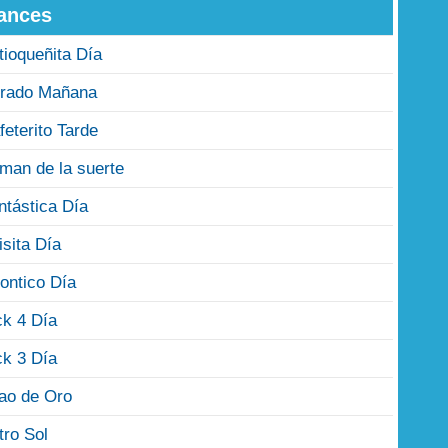
ances
tioqueñita Día
rado Mañana
feterito Tarde
man de la suerte
ntástica Día
isita Día
ontico Día
ck 4 Día
ck 3 Día
jao de Oro
tro Sol