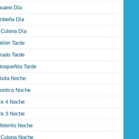
nuano Día
ribeña Día
 Culona Día
tilon Tarde
rado Tarde
tioqueñita Tarde
isita Noche
ontico Noche
ck 4 Noche
ck 3 Noche
feterito Noche
 Culona Noche