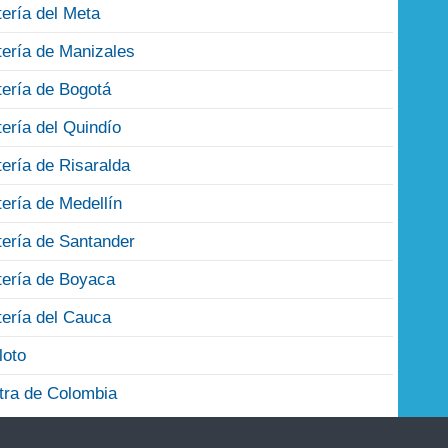
tería del Meta
tería de Manizales
tería de Bogotá
tería del Quindío
tería de Risaralda
tería de Medellín
tería de Santander
tería de Boyaca
tería del Cauca
loto
tra de Colombia