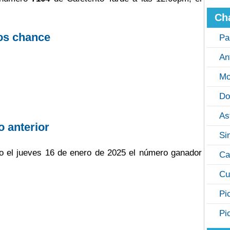
Ch
os chance
Pa
An
Mo
Do
As
o anterior
Si
ugo el jueves 16 de enero de 2025 el número ganador
Ca
Cu
Pi
Pi