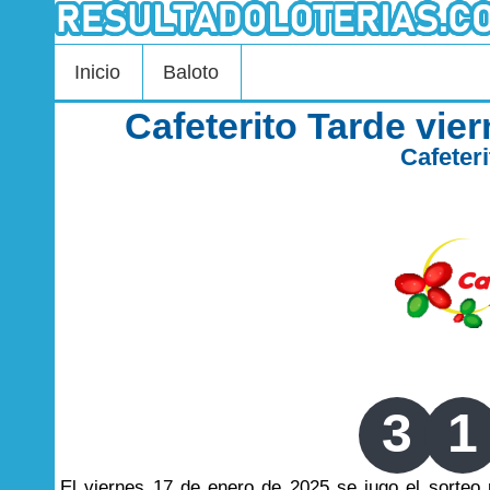
Inicio
Baloto
Cafeterito Tarde vie
Cafeter
3
1
El viernes 17 de enero de 2025 se jugo el sorte