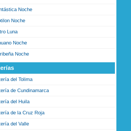
ntástica Noche
tilon Noche
tro Luna
nuano Noche
ribeña Noche
erías
tería del Tolima
tería de Cundinamarca
tería del Huila
tería de la Cruz Roja
tería del Valle