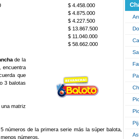
Ch
0
$ 4.458.000
$ 4.875.000
An
$ 4.227.500
$ 13.867.500
Do
$ 11.040.000
Ca
$ 58.662.000
Sa
ancha
de la
Fa
, encuentra
ecuerda que
Pa
o 3 balotas
Ch
Pi
 una matriz
Pi
Pi
s 5 números de la primera serie más la súper balota,
As
o menos números.