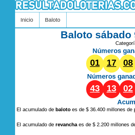
Inicio
Baloto
Baloto sábado
Categor
Números gan
01
17
08
Números gana
43
13
02
Acum
El acumulado de
baloto
es de $ 36.400 millones de 
El acumulado de
revancha
es de $ 2.200 millones d