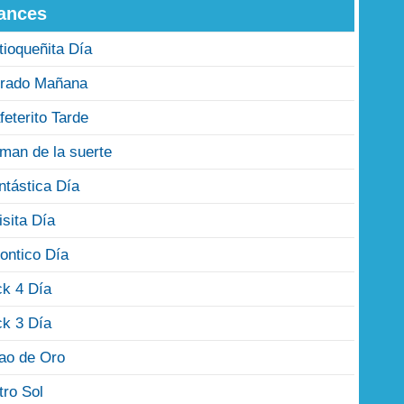
ances
tioqueñita Día
rado Mañana
feterito Tarde
man de la suerte
ntástica Día
isita Día
ontico Día
ck 4 Día
ck 3 Día
jao de Oro
tro Sol