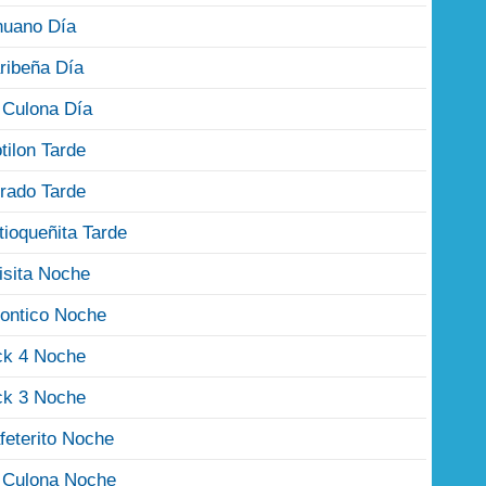
nuano Día
ribeña Día
 Culona Día
tilon Tarde
rado Tarde
tioqueñita Tarde
isita Noche
ontico Noche
ck 4 Noche
ck 3 Noche
feterito Noche
 Culona Noche