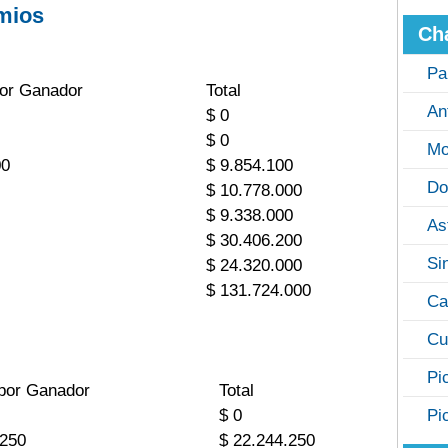
mios
Ch
Pa
or Ganador
Total
An
$ 0
$ 0
Mo
00
$ 9.854.100
Do
$ 10.778.000
$ 9.338.000
As
$ 30.406.200
Si
$ 24.320.000
$ 131.724.000
Ca
Cu
Pi
por Ganador
Total
$ 0
Pi
.250
$ 22.244.250