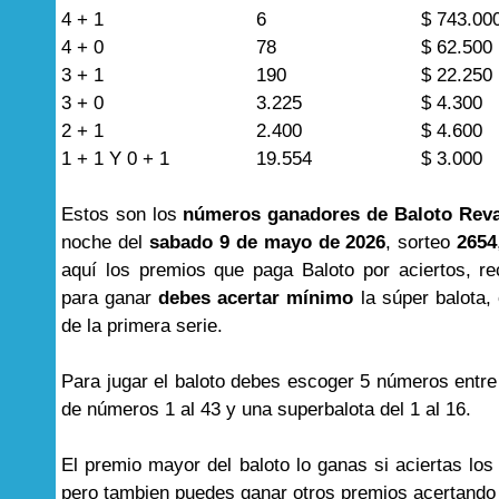
4 + 1
6
$ 743.00
4 + 0
78
$ 62.500
3 + 1
190
$ 22.250
3 + 0
3.225
$ 4.300
2 + 1
2.400
$ 4.600
1 + 1 Y 0 + 1
19.554
$ 3.000
Estos son los
números ganadores de Baloto Rev
noche del
sabado 9 de mayo de 2026
, sorteo
2654
aquí los premios que paga Baloto por aciertos, r
para ganar
debes acertar mínimo
la súper balota, 
de la primera serie.
Para jugar el baloto debes escoger 5 números entre
de números 1 al 43 y una superbalota del 1 al 16.
El premio mayor del baloto lo ganas si aciertas lo
pero tambien puedes ganar otros premios acertand