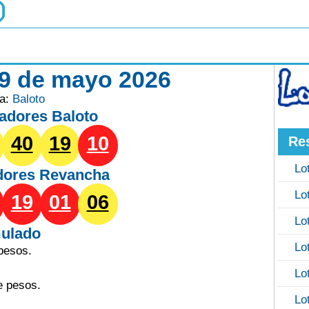
 9 de mayo 2026
ía:
Baloto
adores Baloto
40
19
10
Re
Lo
dores
Revancha
Lo
19
01
06
Lo
ulado
Lo
pesos.
Lo
e pesos.
Lo