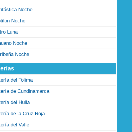
ntástica Noche
tilon Noche
tro Luna
nuano Noche
ribeña Noche
erías
tería del Tolima
tería de Cundinamarca
tería del Huila
tería de la Cruz Roja
tería del Valle