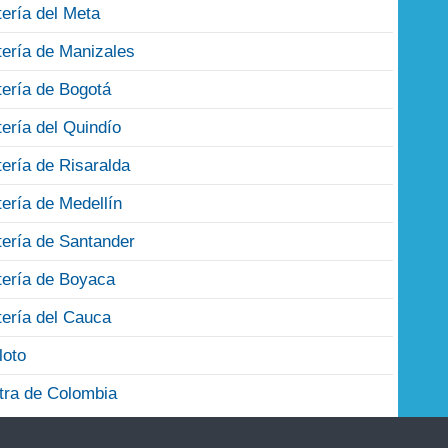
tería del Meta
tería de Manizales
tería de Bogotá
tería del Quindío
tería de Risaralda
tería de Medellín
tería de Santander
tería de Boyaca
tería del Cauca
loto
tra de Colombia