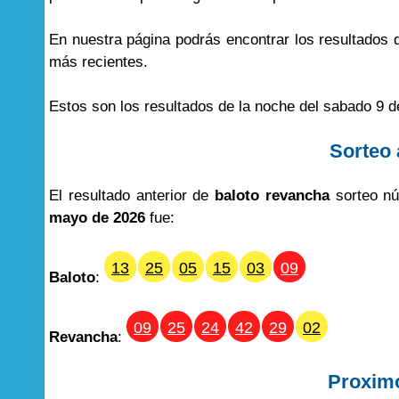
En nuestra página podrás encontrar los resultados
más recientes.
Estos son los resultados de la noche del sabado 9 
Sorteo 
El resultado anterior de
baloto revancha
sorteo nú
mayo de 2026
fue:
13
25
05
15
03
09
Baloto
:
09
25
24
42
29
02
Revancha
:
Proxim