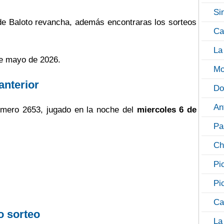
Si
 de Baloto revancha, además encontraras los sorteos
Ca
La
de mayo de 2026.
Mo
anterior
Do
An
mero 2653, jugado en la noche del
miercoles 6 de
Pa
Ch
Pi
Pi
Ca
o sorteo
La