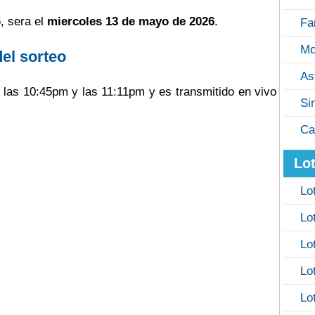
, sera el
miercoles 13 de mayo de 2026
.
Fa
Mo
del sorteo
As
e las 10:45pm y las 11:11pm y es transmitido en vivo
Si
Ca
Lot
Lo
Lo
Lo
Lo
Lo