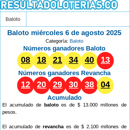
Baloto
Baloto miércoles 6 de agosto 2025
Categoría:
Baloto
Números ganadores Baloto
08
18
21
34
40
13
Números ganadores
Revancha
12
20
29
30
38
04
Acumulado
El acumulado de
baloto
es de $ 13.000 millones de
pesos.
El acumulado de
revancha
es de $ 2.100 millones de