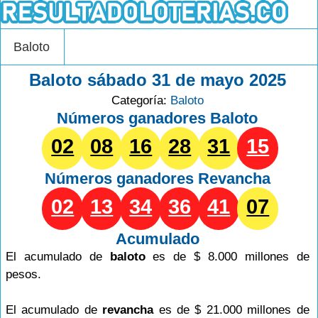
Baloto
Baloto sábado 31 de mayo 2025
Categoría:
Baloto
Números ganadores Baloto
02
08
16
28
31
15
Números ganadores
Revancha
02
13
34
36
41
07
Acumulado
El acumulado de
baloto
es de $ 8.000 millones de
pesos.
El acumulado de
revancha
es de $ 21.000 millones de