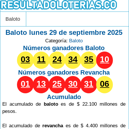
Baloto
Baloto lunes 29 de septiembre 2025
Categoría:
Baloto
Números ganadores Baloto
03
11
24
34
35
10
Números ganadores
Revancha
01
13
25
30
31
06
Acumulado
El acumulado de
baloto
es de $ 22.100 millones de
pesos.
El acumulado de
revancha
es de $ 4.400 millones de