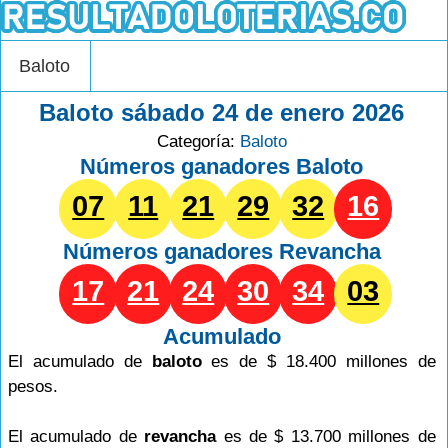
Baloto
Baloto sábado 24 de enero 2026
Categoría:
Baloto
Números ganadores Baloto
07
11
21
29
32
16
Números ganadores
Revancha
17
21
24
30
34
03
Acumulado
El acumulado de
baloto
es de $ 18.400 millones de
pesos.
El acumulado de
revancha
es de $ 13.700 millones de