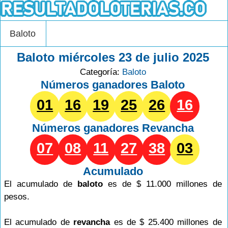
Baloto
Baloto miércoles 23 de julio 2025
Categoría:
Baloto
Números ganadores Baloto
01
16
19
25
26
16
Números ganadores
Revancha
07
08
11
27
38
03
Acumulado
El acumulado de
baloto
es de $ 11.000 millones de
pesos.
El acumulado de
revancha
es de $ 25.400 millones de