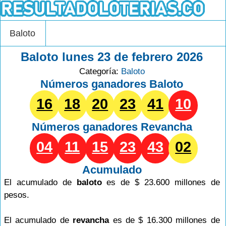
Baloto
Baloto lunes 23 de febrero 2026
Categoría:
Baloto
Números ganadores Baloto
16
18
20
23
41
10
Números ganadores
Revancha
04
11
15
23
43
02
Acumulado
El acumulado de
baloto
es de $ 23.600 millones de
pesos.
El acumulado de
revancha
es de $ 16.300 millones de