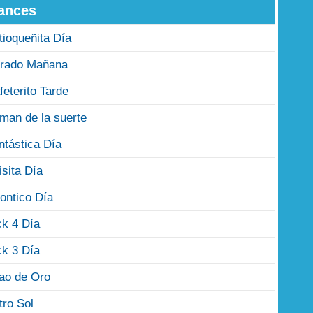
ances
tioqueñita Día
rado Mañana
feterito Tarde
man de la suerte
ntástica Día
isita Día
ontico Día
ck 4 Día
ck 3 Día
jao de Oro
tro Sol