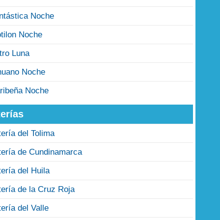
ntástica Noche
tilon Noche
tro Luna
nuano Noche
ribeña Noche
erías
tería del Tolima
tería de Cundinamarca
tería del Huila
tería de la Cruz Roja
tería del Valle