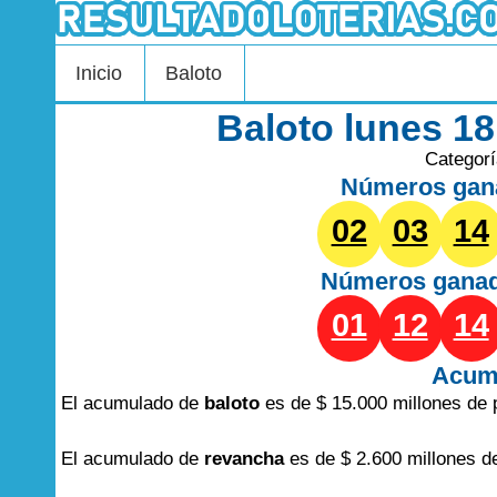
Inicio
Baloto
Baloto lunes 1
Categor
Números gan
02
03
14
Números gana
01
12
14
Acum
El acumulado de
baloto
es de $ 15.000 millones de 
El acumulado de
revancha
es de $ 2.600 millones d