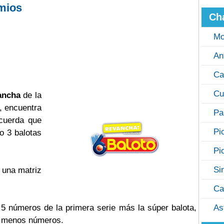
mios
Ch
Mo
An
Ca
Cu
ancha
de la
, encuentra
Pa
ecuerda que
Pi
o 3 balotas
Pi
Si
 una matriz
Ca
s 5 números de la primera serie más la súper balota,
As
o menos números.