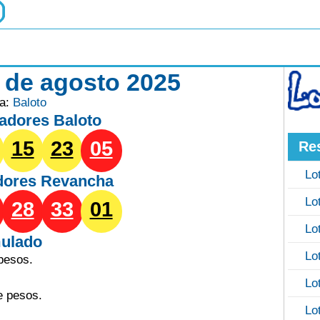
8 de agosto 2025
ía:
Baloto
adores Baloto
15
23
05
Re
Lo
dores
Revancha
Lo
28
33
01
Lo
ulado
Lo
pesos.
Lo
e pesos.
Lo