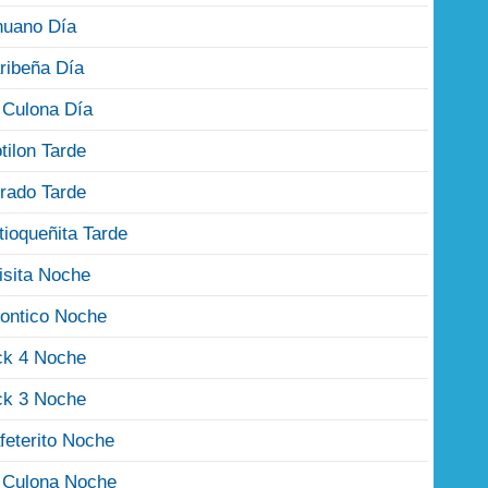
nuano Día
ribeña Día
 Culona Día
tilon Tarde
rado Tarde
tioqueñita Tarde
isita Noche
ontico Noche
ck 4 Noche
ck 3 Noche
feterito Noche
 Culona Noche