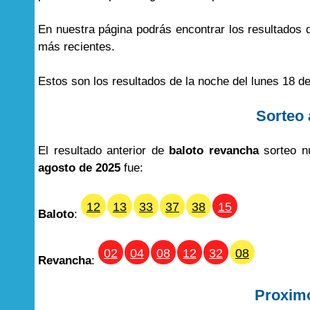
En nuestra página podrás encontrar los resultados
más recientes.
Estos son los resultados de la noche del lunes 18 d
Sorteo 
El resultado anterior de
baloto revancha
sorteo n
agosto de 2025
fue:
12
13
33
37
38
15
Baloto
:
02
04
08
12
32
08
Revancha
:
Proxim