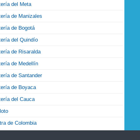
tería del Meta
tería de Manizales
tería de Bogotá
tería del Quindío
tería de Risaralda
tería de Medellín
tería de Santander
tería de Boyaca
tería del Cauca
loto
tra de Colombia