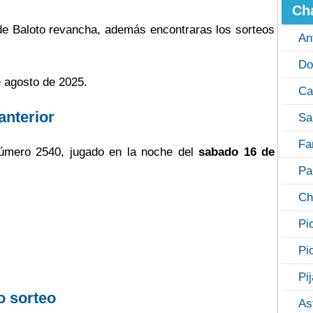
Ch
 de Baloto revancha, además encontraras los sorteos
An
Do
e agosto de 2025.
Ca
anterior
Sa
Fa
úmero 2540, jugado en la noche del
sabado 16 de
Pa
Ch
Pi
Pi
Pi
o sorteo
As