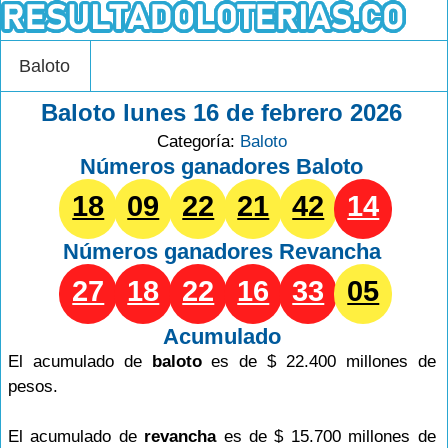
Baloto
Baloto lunes 16 de febrero 2026
Categoría:
Baloto
Números ganadores Baloto
18
09
22
21
42
14
Números ganadores
Revancha
27
18
22
16
33
05
Acumulado
El acumulado de
baloto
es de $ 22.400 millones de
pesos.
El acumulado de
revancha
es de $ 15.700 millones de