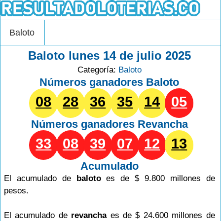
Baloto
Baloto lunes 14 de julio 2025
Categoría:
Baloto
Números ganadores Baloto
08
28
36
35
14
05
Números ganadores
Revancha
33
08
39
07
12
13
Acumulado
El acumulado de
baloto
es de $ 9.800 millones de
pesos.
El acumulado de
revancha
es de $ 24.600 millones de