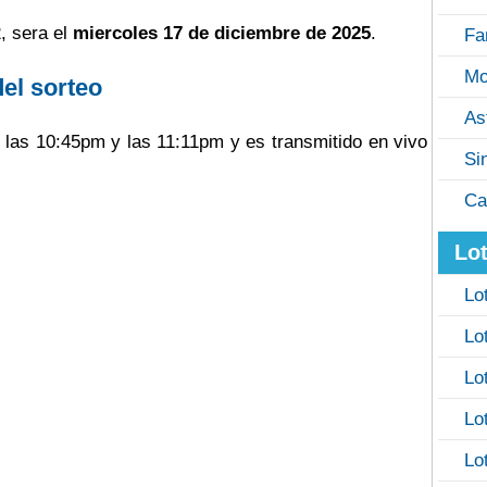
, sera el
miercoles 17 de diciembre de 2025
.
Fa
Mo
del sorteo
As
e las 10:45pm y las 11:11pm y es transmitido en vivo
Si
Ca
Lot
Lo
Lo
Lo
Lo
Lo