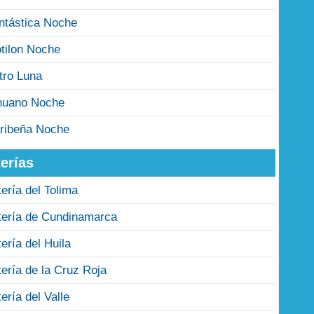
ntástica Noche
tilon Noche
tro Luna
nuano Noche
ribeña Noche
erías
tería del Tolima
tería de Cundinamarca
tería del Huila
tería de la Cruz Roja
tería del Valle