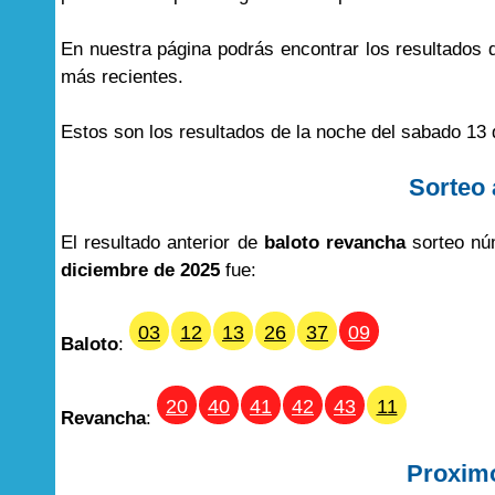
En nuestra página podrás encontrar los resultados
más recientes.
Estos son los resultados de la noche del sabado 13
Sorteo 
El resultado anterior de
baloto revancha
sorteo nú
diciembre de 2025
fue:
03
12
13
26
37
09
Baloto
:
20
40
41
42
43
11
Revancha
:
Proxim