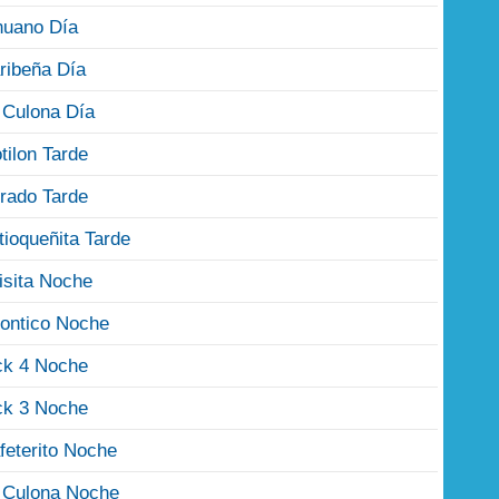
nuano Día
ribeña Día
 Culona Día
tilon Tarde
rado Tarde
tioqueñita Tarde
isita Noche
ontico Noche
ck 4 Noche
ck 3 Noche
feterito Noche
 Culona Noche