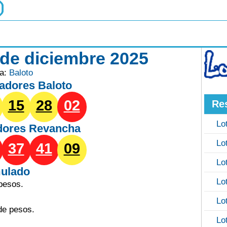
 de diciembre 2025
ía:
Baloto
adores Baloto
15
28
02
Re
Lo
dores
Revancha
Lo
37
41
09
Lo
ulado
Lo
pesos.
Lo
de pesos.
Lo