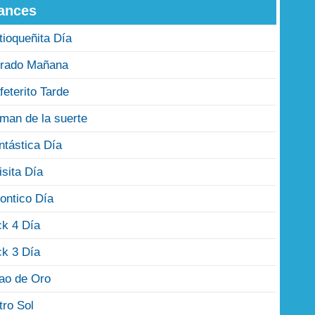
ances
tioqueñita Día
rado Mañana
feterito Tarde
man de la suerte
ntástica Día
isita Día
ontico Día
ck 4 Día
ck 3 Día
jao de Oro
tro Sol