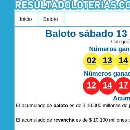
Inicio
Baloto
Baloto sábado 13
Categor
Números gan
02
13
14
Números gana
12
14
17
Acum
El acumulado de
baloto
es de $ 10.000 millones de 
El acumulado de
revancha
es de $ 10.100 millones 