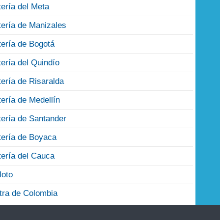
tería del Meta
tería de Manizales
tería de Bogotá
tería del Quindío
tería de Risaralda
tería de Medellín
tería de Santander
tería de Boyaca
tería del Cauca
loto
tra de Colombia