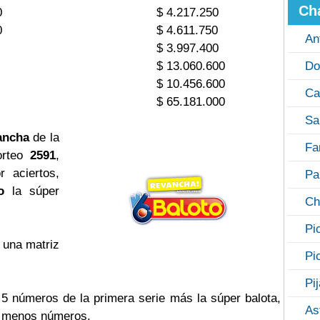
Ch
0
$ 4.217.250
0
$ 4.611.750
An
$ 3.997.400
$ 13.060.600
Do
$ 10.456.600
Ca
$ 65.181.000
Sa
ancha
de la
Fa
orteo
2591
,
 aciertos,
Pa
o
la súper
Ch
Pi
 una matriz
Pi
Pi
s 5 números de la primera serie más la súper balota,
As
o menos números.