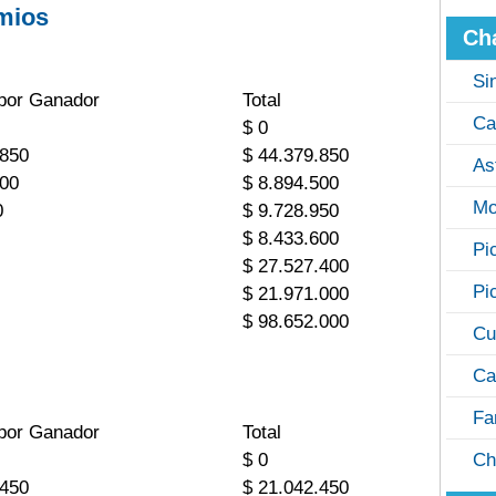
mios
Ch
Si
por Ganador
Total
Ca
$ 0
.850
$ 44.379.850
As
900
$ 8.894.500
Mo
0
$ 9.728.950
$ 8.433.600
Pi
$ 27.527.400
Pi
$ 21.971.000
$ 98.652.000
Cu
Ca
Fa
por Ganador
Total
$ 0
Ch
.450
$ 21.042.450