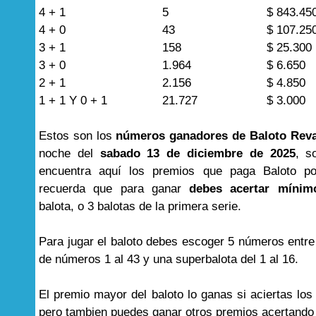
4 + 1
5
$ 843.45
4 + 0
43
$ 107.25
3 + 1
158
$ 25.300
3 + 0
1.964
$ 6.650
2 + 1
2.156
$ 4.850
1 + 1 Y 0 + 1
21.727
$ 3.000
Estos son los
números ganadores de Baloto Rev
noche del
sabado 13 de diciembre de 2025
, s
encuentra aquí los premios que paga Baloto por
recuerda que para ganar
debes acertar mínim
balota, o 3 balotas de la primera serie.
Para jugar el baloto debes escoger 5 números entre
de números 1 al 43 y una superbalota del 1 al 16.
El premio mayor del baloto lo ganas si aciertas lo
pero tambien puedes ganar otros premios acertand