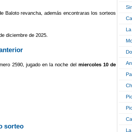
Si
 de Baloto revancha, además encontraras los sorteos
Ca
La
 de diciembre de 2025.
Mo
anterior
Do
An
mero 2590, jugado en la noche del
miercoles 10 de
Pa
Ch
Pi
Pi
Ca
o sorteo
La