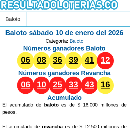
Baloto
Baloto sábado 10 de enero del 2026
Categoría:
Baloto
Números ganadores Baloto
06
08
36
39
41
12
Números ganadores
Revancha
06
10
25
33
43
16
Acumulado
El acumulado de
baloto
es de $ 16.000 millones de
pesos.
El acumulado de
revancha
es de $ 12.500 millones de