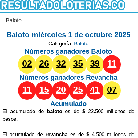
Baloto
Baloto miércoles 1 de octubre 2025
Categoría:
Baloto
Números ganadores Baloto
02
26
32
35
39
11
Números ganadores
Revancha
11
15
20
25
41
07
Acumulado
El acumulado de
baloto
es de $ 22.500 millones de
pesos.
El acumulado de
revancha
es de $ 4.500 millones de