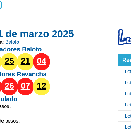
1 de marzo 2025
ía:
Baloto
adores Baloto
25
21
04
Re
Lo
dores
Revancha
Lo
26
07
12
Lo
ulado
Lo
esos.
Lo
de pesos.
Lo