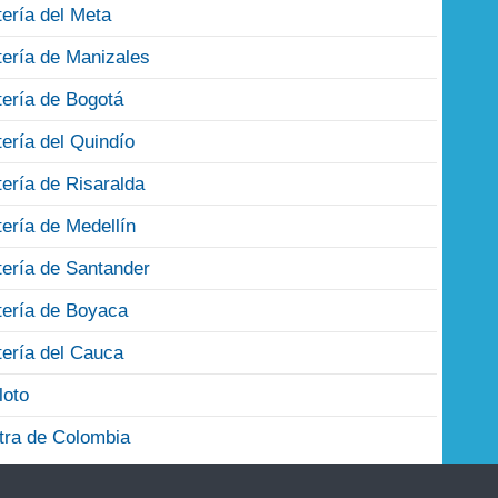
tería del Meta
tería de Manizales
tería de Bogotá
tería del Quindío
tería de Risaralda
tería de Medellín
tería de Santander
tería de Boyaca
tería del Cauca
loto
tra de Colombia