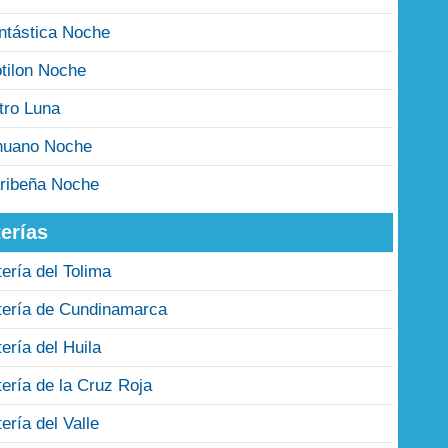
ntástica Noche
tilon Noche
tro Luna
nuano Noche
ribeña Noche
erías
tería del Tolima
tería de Cundinamarca
tería del Huila
tería de la Cruz Roja
tería del Valle