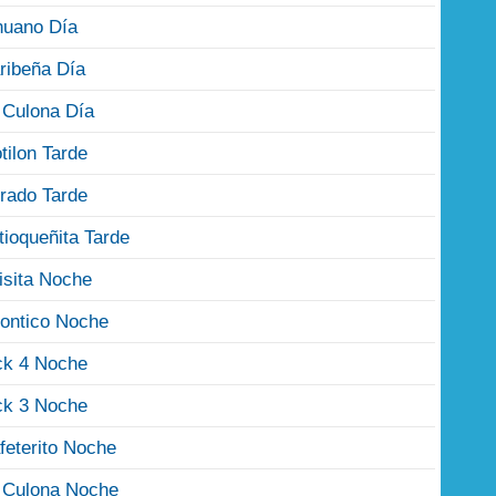
nuano Día
ribeña Día
 Culona Día
tilon Tarde
rado Tarde
tioqueñita Tarde
isita Noche
ontico Noche
ck 4 Noche
ck 3 Noche
feterito Noche
 Culona Noche