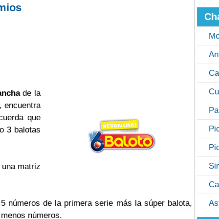
mios
Ch
Mo
An
Ca
Cu
ancha
de la
, encuentra
Pa
ecuerda que
Pi
o 3 balotas
Pi
Si
 una matriz
Ca
s 5 números de la primera serie más la súper balota,
As
o menos números.