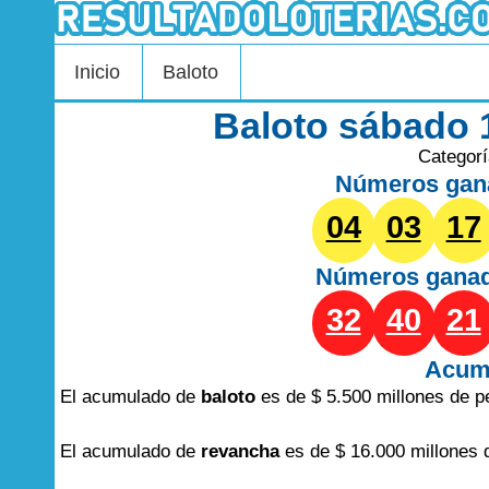
Inicio
Baloto
Baloto sábado 
Categor
Números gan
04
03
17
Números gana
32
40
21
Acum
El acumulado de
baloto
es de $ 5.500 millones de p
El acumulado de
revancha
es de $ 16.000 millones 