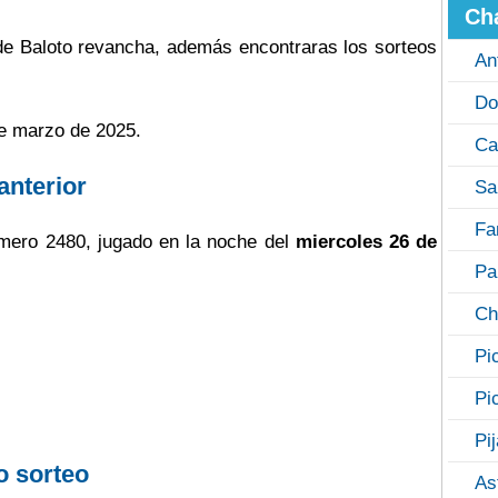
Ch
 de Baloto revancha, además encontraras los sorteos
An
Do
de marzo de 2025.
Ca
anterior
Sa
Fa
mero 2480, jugado en la noche del
miercoles 26 de
Pa
Ch
Pi
Pi
Pi
o sorteo
As