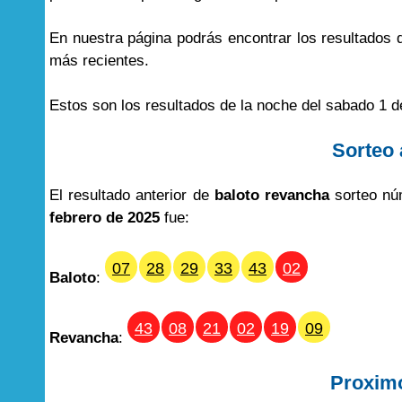
En nuestra página podrás encontrar los resultados
más recientes.
Estos son los resultados de la noche del sabado 1 
Sorteo 
El resultado anterior de
baloto revancha
sorteo nú
febrero de 2025
fue:
07
28
29
33
43
02
Baloto
:
43
08
21
02
19
09
Revancha
:
Proxim