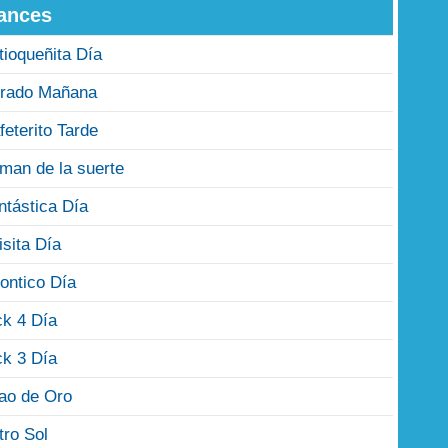
ances
tioqueñita Día
rado Mañana
feterito Tarde
man de la suerte
ntástica Día
isita Día
ontico Día
ck 4 Día
ck 3 Día
jao de Oro
tro Sol