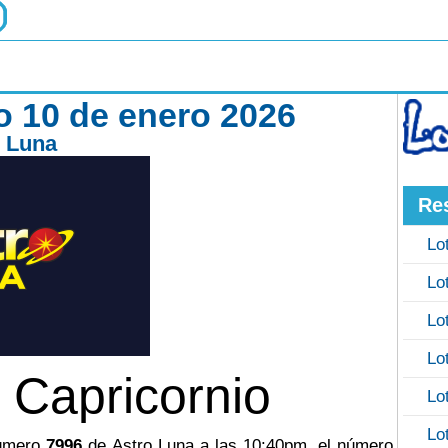
o 10 de enero 2026
o Luna
Re
Lo
Lo
Lo
Lo
 Capricornio
Lo
Lo
número
7996
de Astro Luna a las 10:40pm, el número