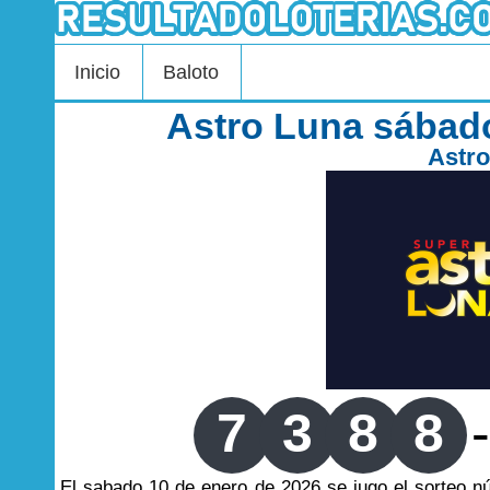
Inicio
Baloto
Astro Luna sábad
Astr
7
3
8
8
-
El sabado 10 de enero de 2026 se jugo el sorteo 