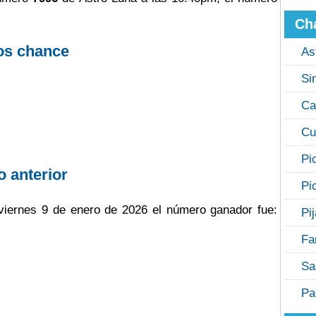
Ch
os chance
As
Si
Ca
Cu
Pi
o anterior
Pi
l viernes 9 de enero de 2026 el número ganador fue:
Pi
Fa
Sa
Pa