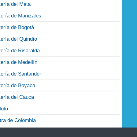
tería del Meta
tería de Manizales
tería de Bogotá
tería del Quindío
tería de Risaralda
tería de Medellín
tería de Santander
tería de Boyaca
tería del Cauca
loto
tra de Colombia