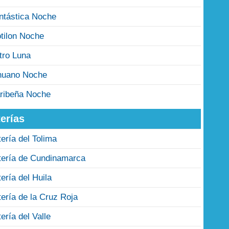
ntástica Noche
tilon Noche
tro Luna
nuano Noche
ribeña Noche
erías
tería del Tolima
tería de Cundinamarca
tería del Huila
tería de la Cruz Roja
tería del Valle