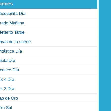
ances
tioqueñita Día
rado Mañana
feterito Tarde
man de la suerte
ntástica Día
isita Día
ontico Día
ck 4 Día
ck 3 Día
jao de Oro
tro Sol