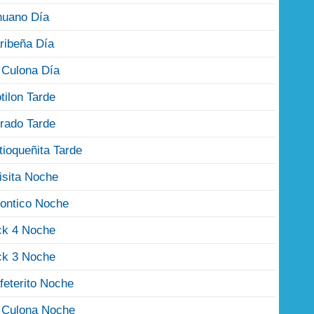
nuano Día
ribeña Día
 Culona Día
tilon Tarde
rado Tarde
tioqueñita Tarde
isita Noche
ontico Noche
ck 4 Noche
ck 3 Noche
feterito Noche
 Culona Noche