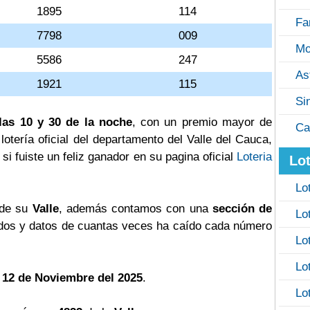
1895
114
Fa
7798
009
Mo
5586
247
As
1921
115
Si
las 10 y 30 de la noche
, con un premio mayor de
Ca
a lotería oficial del departamento del Valle del Cauca,
si fuiste un feliz ganador en su pagina oficial
Loteria
Lot
Lo
 de su
Valle
, además contamos con una
sección de
Lo
os y datos de cuantas veces ha caído cada número
Lo
Lo
 12 de Noviembre del 2025
.
Lo