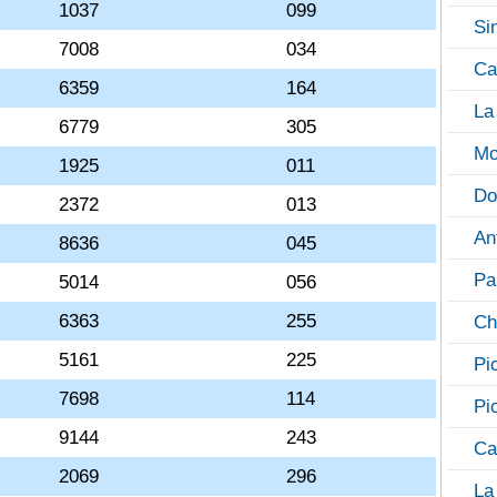
1037
099
Si
7008
034
Ca
6359
164
La
6779
305
Mo
1925
011
Do
2372
013
An
8636
045
Pa
5014
056
6363
255
Ch
5161
225
Pi
7698
114
Pi
9144
243
Ca
2069
296
La