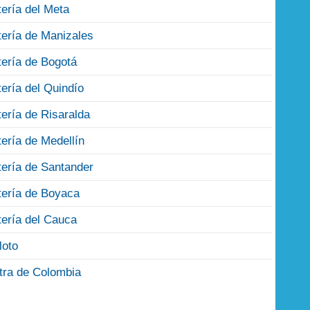
tería del Meta
tería de Manizales
tería de Bogotá
tería del Quindío
tería de Risaralda
tería de Medellín
tería de Santander
tería de Boyaca
tería del Cauca
loto
tra de Colombia