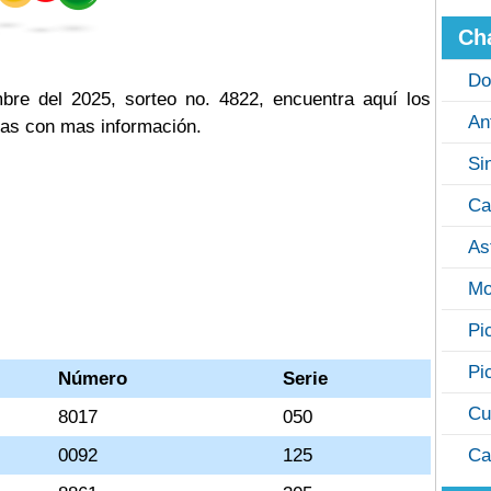
Ch
Do
re del 2025, sorteo no. 4822, encuentra aquí los
An
cas con mas información.
Si
Ca
As
Mo
Pi
Pi
Número
Serie
Cu
8017
050
0092
125
Ca