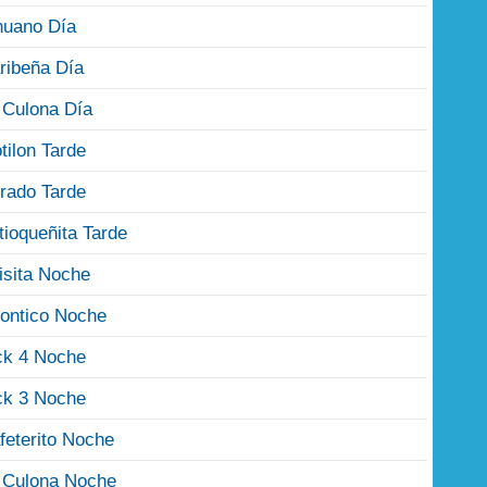
nuano Día
ribeña Día
 Culona Día
tilon Tarde
rado Tarde
tioqueñita Tarde
isita Noche
ontico Noche
ck 4 Noche
ck 3 Noche
feterito Noche
 Culona Noche