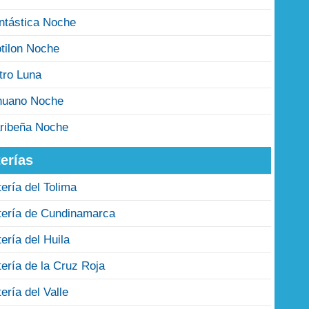
ntástica Noche
tilon Noche
tro Luna
nuano Noche
ribeña Noche
erías
tería del Tolima
tería de Cundinamarca
tería del Huila
tería de la Cruz Roja
tería del Valle