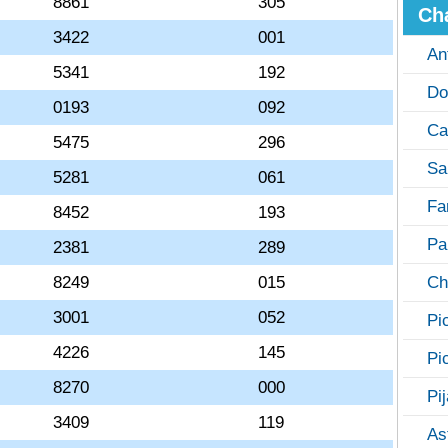
8861
305
Ch
3422
001
An
5341
192
Do
0193
092
Ca
5475
296
Sa
5281
061
Fa
8452
193
Pa
2381
289
8249
015
Ch
3001
052
Pi
4226
145
Pi
8270
000
Pi
3409
119
As