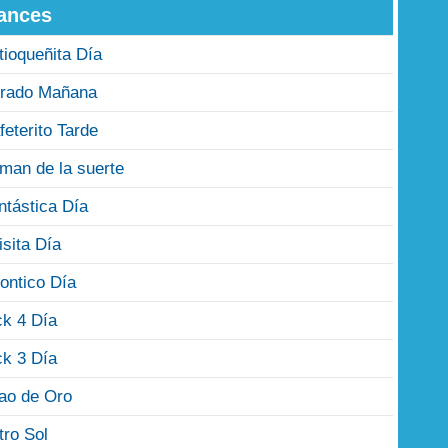
ances
tioqueñita Día
rado Mañana
feterito Tarde
man de la suerte
ntástica Día
isita Día
ontico Día
ck 4 Día
ck 3 Día
jao de Oro
tro Sol